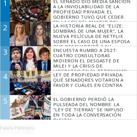
1
EL SENADO DIO MEDIA SANCIÓN
A LA INVIOLABILIDAD DE LA
PROPIEDAD PRIVADA: EL
GOBIERNO TUVO QUE CEDER
EN LA LEY DEL MANEJO DEL
2
LA HISTORIA REAL DE "ELIZE:
FUEGO
SOMBRAS DE UNA MUJER", LA
NUEVA PELÍCULA DE NETFLIX
SOBRE EL CASO DE UNA ESPOSA
QUE DESCUARTIZÓ A SU
3
ENCUESTA RUMBO A 2027:
MARIDO
CUATRO CONSULTORAS
MIDIERON EL DESGASTE DE
MILEI Y LA CRISIS DE
LIDERAZGO EN EL PERONISMO
4
LEY DE PROPIEDAD PRIVADA:
QUÉ SENADORES VOTARON A
FAVOR Y CUÁLES EN CONTRA
5
EL GOBIERNO PERDIÓ LA
PULSEADA DEL NOMBRE: LA
"LEY DE TIERRAS" SE IMPUSO
EN TODA LA CONVERSACIÓN
DIGITAL
Espacio Publicitario