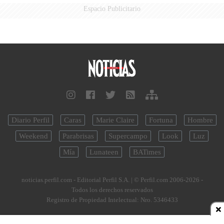
Espacio Publicitario
Diario Perfil
Caras
Marie Claire
Fortuna
Hombre
Weekend
Parabrisas
Supercampo
Look
Luz
Mía
Lunateen
BATimes
noticias.perfil.com - Editorial Perfil S.A.
| © Perfil.com 2006-2026 -
Todos los derechos reservados
Registro de Propiedad Intelectual: Nro. 5346433