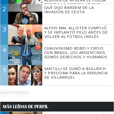
ALGUIEN DE AFUERA LE PUEDA
DECIR A LA JUSTICIA LO QUE
2
QUÉ DIJO BARDEM DE LA
TIENE QUE HACER"
INVASIÓN DE CEUTA
3
ALEXIS MAC ALLISTER CUMPLIÓ
Y SE IMPLANTÓ PELO ANTES DE
VOLVER AL FÚTBOL INGLÉS
4
CHAUVINISMO BOBO Y CRISIS
CON BRASIL: LOS ARGENTINOS
SOMOS DERECHOS Y HUMANOS
5
SANTILLI SE SUMÓ A BULLRICH
Y PRESIONA PARA LA RENUNCIA
DE VILLARRUEL
Espacio Publicitario
MÁS LEÍDAS DE PERFIL