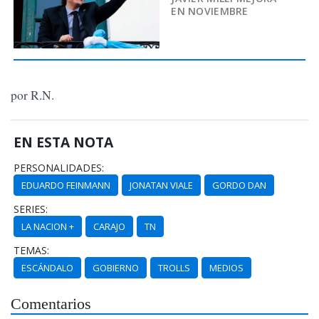
EN NOVIEMBRE
por R.N.
EN ESTA NOTA
PERSONALIDADES:
EDUARDO FEINMANN
JONATAN VIALE
GORDO DAN
SERIES:
LA NACION +
CARAJO
TN
TEMAS:
ESCÁNDALO
GOBIERNO
TROLLS
MEDIOS
Comentarios