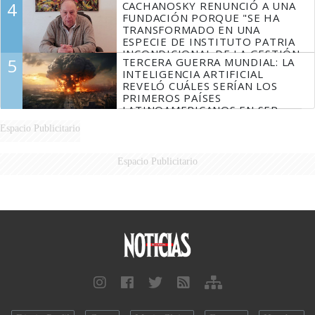
4
CACHANOSKY RENUNCIÓ A UNA
FUNDACIÓN PORQUE "SE HA
TRANSFORMADO EN UNA
ESPECIE DE INSTITUTO PATRIA
INCONDICIONAL DE LA GESTIÓN
5
TERCERA GUERRA MUNDIAL: LA
DE MILEI"
INTELIGENCIA ARTIFICIAL
REVELÓ CUÁLES SERÍAN LOS
PRIMEROS PAÍSES
LATINOAMERICANOS EN SER
DERROTADOS
Espacio Publicitario
Espacio Publicitario