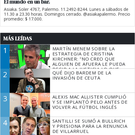
El mundo en un bar.
Asiaka. Soler 4767, Palermo. 11.2492-8244. Lunes a sábados de
11.30 a 23.30 horas. Domingos cerrado. @asiakapalermo. Precio
promedio: $ 17.000.
MÁS LEÍDAS
1
MARTÍN MENEM SOBRE LA
ESTRATEGIA DE CRISTINA
KIRCHNER: "NO CREO QUE
ALGUIEN DE AFUERA LE PUEDA
DECIR A LA JUSTICIA LO QUE
2
QUÉ DIJO BARDEM DE LA
TIENE QUE HACER"
INVASIÓN DE CEUTA
3
ALEXIS MAC ALLISTER CUMPLIÓ
Y SE IMPLANTÓ PELO ANTES DE
VOLVER AL FÚTBOL INGLÉS
4
SANTILLI SE SUMÓ A BULLRICH
Y PRESIONA PARA LA RENUNCIA
DE VILLARRUEL