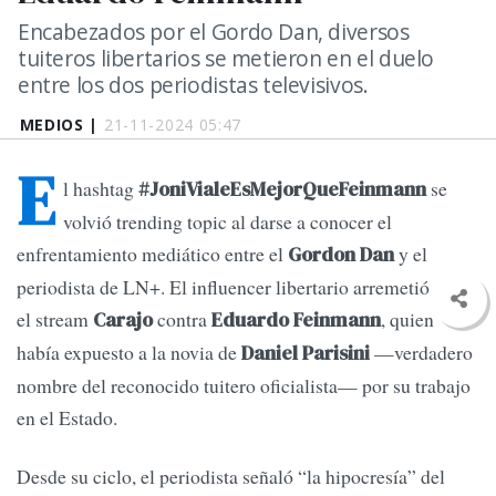
Encabezados por el Gordo Dan, diversos
tuiteros libertarios se metieron en el duelo
entre los dos periodistas televisivos.
MEDIOS |
21-11-2024 05:47
E
l hashtag
se
#JoniVialeEsMejorQueFeinmann
volvió trending topic al darse a conocer el
enfrentamiento mediático entre el
y el
Gordon Dan
periodista de LN+. El influencer libertario arremetió desde
el stream
contra
, quien
Carajo
Eduardo Feinmann
había expuesto a la novia de
—verdadero
Daniel Parisini
nombre del reconocido tuitero oficialista— por su trabajo
en el Estado.
Desde su ciclo, el periodista señaló “la hipocresía” del