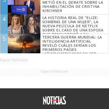
METIÓ EN EL DEBATE SOBRE LA
INHABILITACIÓN DE CRISTINA
KIRCHNER
4
LA HISTORIA REAL DE "ELIZE:
SOMBRAS DE UNA MUJER", LA
NUEVA PELÍCULA DE NETFLIX
SOBRE EL CASO DE UNA ESPOSA
QUE DESCUARTIZÓ A SU
5
TERCERA GUERRA MUNDIAL: LA
MARIDO
INTELIGENCIA ARTIFICIAL
REVELÓ CUÁLES SERÍAN LOS
PRIMEROS PAÍSES
LATINOAMERICANOS EN SER
DERROTADOS
Espacio Publicitario
Espacio Publicitario