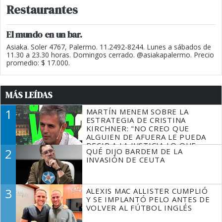
Restaurantes
El mundo en un bar.
Asiaka. Soler 4767, Palermo. 11.2492-8244. Lunes a sábados de
11.30 a 23.30 horas. Domingos cerrado. @asiakapalermo. Precio
promedio: $ 17.000.
MÁS LEÍDAS
1
MARTÍN MENEM SOBRE LA
ESTRATEGIA DE CRISTINA
KIRCHNER: "NO CREO QUE
ALGUIEN DE AFUERA LE PUEDA
DECIR A LA JUSTICIA LO QUE
2
QUÉ DIJO BARDEM DE LA
TIENE QUE HACER"
INVASIÓN DE CEUTA
3
ALEXIS MAC ALLISTER CUMPLIÓ
Y SE IMPLANTÓ PELO ANTES DE
VOLVER AL FÚTBOL INGLÉS