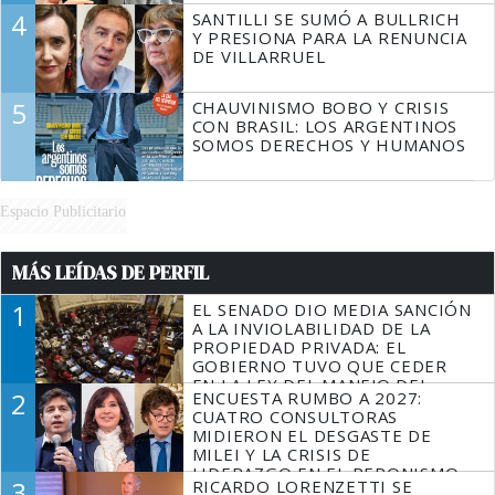
4
SANTILLI SE SUMÓ A BULLRICH
Y PRESIONA PARA LA RENUNCIA
DE VILLARRUEL
5
CHAUVINISMO BOBO Y CRISIS
CON BRASIL: LOS ARGENTINOS
SOMOS DERECHOS Y HUMANOS
Espacio Publicitario
MÁS LEÍDAS DE PERFIL
1
EL SENADO DIO MEDIA SANCIÓN
A LA INVIOLABILIDAD DE LA
PROPIEDAD PRIVADA: EL
GOBIERNO TUVO QUE CEDER
EN LA LEY DEL MANEJO DEL
2
ENCUESTA RUMBO A 2027:
FUEGO
CUATRO CONSULTORAS
MIDIERON EL DESGASTE DE
MILEI Y LA CRISIS DE
LIDERAZGO EN EL PERONISMO
3
RICARDO LORENZETTI SE