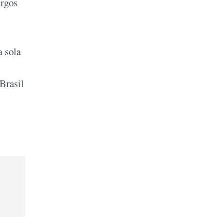
argos
a sola
 Brasil