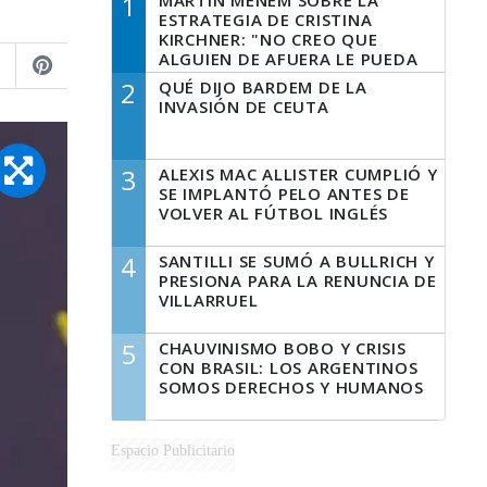
1
MARTÍN MENEM SOBRE LA
ESTRATEGIA DE CRISTINA
KIRCHNER: "NO CREO QUE
ALGUIEN DE AFUERA LE PUEDA
DECIR A LA JUSTICIA LO QUE
2
QUÉ DIJO BARDEM DE LA
TIENE QUE HACER"
INVASIÓN DE CEUTA
3
ALEXIS MAC ALLISTER CUMPLIÓ Y
SE IMPLANTÓ PELO ANTES DE
VOLVER AL FÚTBOL INGLÉS
4
SANTILLI SE SUMÓ A BULLRICH Y
PRESIONA PARA LA RENUNCIA DE
VILLARRUEL
5
CHAUVINISMO BOBO Y CRISIS
CON BRASIL: LOS ARGENTINOS
SOMOS DERECHOS Y HUMANOS
Espacio Publicitario