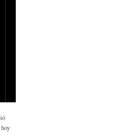
bió
e hoy