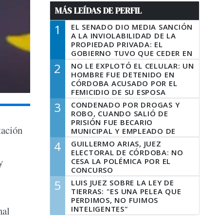
MÁS LEÍDAS DE PERFIL
1
EL SENADO DIO MEDIA SANCIÓN
A LA INVIOLABILIDAD DE LA
PROPIEDAD PRIVADA: EL
GOBIERNO TUVO QUE CEDER EN
LA LEY DEL MANEJO DEL FUEGO
2
NO LE EXPLOTÓ EL CELULAR: UN
HOMBRE FUE DETENIDO EN
CÓRDOBA ACUSADO POR EL
FEMICIDIO DE SU ESPOSA
3
CONDENADO POR DROGAS Y
ROBO, CUANDO SALIÓ DE
PRISIÓN FUE BECARIO
tación
MUNICIPAL Y EMPLEADO DE
SENAF
4
GUILLERMO ARIAS, JUEZ
ELECTORAL DE CÓRDOBA: NO
y
CESA LA POLÉMICA POR EL
CONCURSO
5
LUIS JUEZ SOBRE LA LEY DE
TIERRAS: "ES UNA PELEA QUE
PERDIMOS, NO FUIMOS
INTELIGENTES"
nal