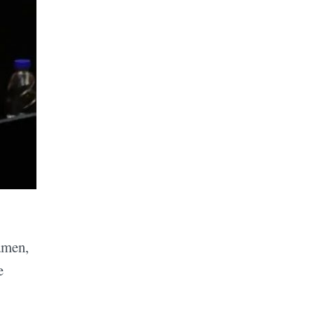
amen,
e