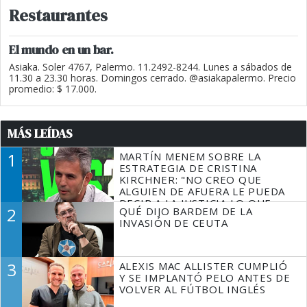
Restaurantes
El mundo en un bar.
Asiaka. Soler 4767, Palermo. 11.2492-8244. Lunes a sábados de
11.30 a 23.30 horas. Domingos cerrado. @asiakapalermo. Precio
promedio: $ 17.000.
MÁS LEÍDAS
1
MARTÍN MENEM SOBRE LA
ESTRATEGIA DE CRISTINA
KIRCHNER: "NO CREO QUE
ALGUIEN DE AFUERA LE PUEDA
DECIR A LA JUSTICIA LO QUE
2
QUÉ DIJO BARDEM DE LA
TIENE QUE HACER"
INVASIÓN DE CEUTA
3
ALEXIS MAC ALLISTER CUMPLIÓ
Y SE IMPLANTÓ PELO ANTES DE
VOLVER AL FÚTBOL INGLÉS