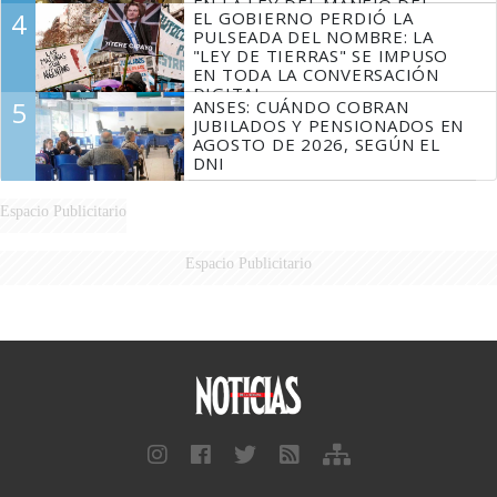
EN LA LEY DEL MANEJO DEL
4
EL GOBIERNO PERDIÓ LA
FUEGO
PULSEADA DEL NOMBRE: LA
"LEY DE TIERRAS" SE IMPUSO
EN TODA LA CONVERSACIÓN
DIGITAL
5
ANSES: CUÁNDO COBRAN
JUBILADOS Y PENSIONADOS EN
AGOSTO DE 2026, SEGÚN EL
DNI
Espacio Publicitario
Espacio Publicitario