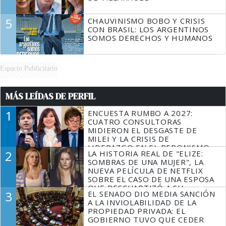
5
CHAUVINISMO BOBO Y CRISIS
CON BRASIL: LOS ARGENTINOS
SOMOS DERECHOS Y HUMANOS
Espacio Publicitario
MÁS LEÍDAS DE PERFIL
1
ENCUESTA RUMBO A 2027:
CUATRO CONSULTORAS
MIDIERON EL DESGASTE DE
MILEI Y LA CRISIS DE
LIDERAZGO EN EL PERONISMO
2
LA HISTORIA REAL DE "ELIZE:
SOMBRAS DE UNA MUJER", LA
NUEVA PELÍCULA DE NETFLIX
SOBRE EL CASO DE UNA ESPOSA
QUE DESCUARTIZÓ A SU
3
EL SENADO DIO MEDIA SANCIÓN
MARIDO
A LA INVIOLABILIDAD DE LA
PROPIEDAD PRIVADA: EL
GOBIERNO TUVO QUE CEDER