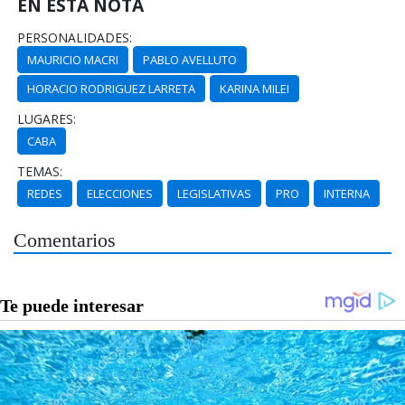
EN ESTA NOTA
PERSONALIDADES:
MAURICIO MACRI
PABLO AVELLUTO
HORACIO RODRIGUEZ LARRETA
KARINA MILEI
LUGARES:
CABA
TEMAS:
REDES
ELECCIONES
LEGISLATIVAS
PRO
INTERNA
Comentarios