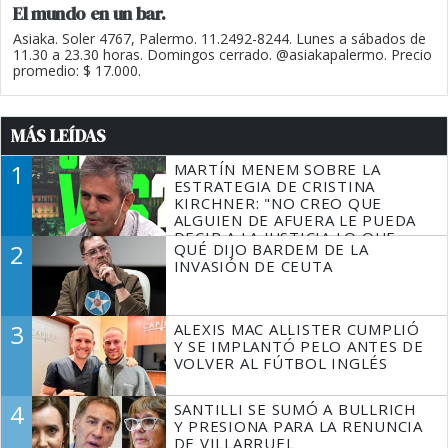
El mundo en un bar.
Asiaka. Soler 4767, Palermo. 11.2492-8244. Lunes a sábados de
11.30 a 23.30 horas. Domingos cerrado. @asiakapalermo. Precio
promedio: $ 17.000.
MÁS LEÍDAS
1
MARTÍN MENEM SOBRE LA
ESTRATEGIA DE CRISTINA
KIRCHNER: "NO CREO QUE
ALGUIEN DE AFUERA LE PUEDA
DECIR A LA JUSTICIA LO QUE
2
QUÉ DIJO BARDEM DE LA
TIENE QUE HACER"
INVASIÓN DE CEUTA
3
ALEXIS MAC ALLISTER CUMPLIÓ
Y SE IMPLANTÓ PELO ANTES DE
VOLVER AL FÚTBOL INGLÉS
4
SANTILLI SE SUMÓ A BULLRICH
Y PRESIONA PARA LA RENUNCIA
DE VILLARRUEL