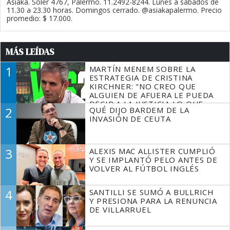
Asiaka. Soler 4767, Palermo. 11.2492-8244. Lunes a sábados de
11.30 a 23.30 horas. Domingos cerrado. @asiakapalermo. Precio
promedio: $ 17.000.
MÁS LEÍDAS
1
MARTÍN MENEM SOBRE LA
ESTRATEGIA DE CRISTINA
KIRCHNER: "NO CREO QUE
ALGUIEN DE AFUERA LE PUEDA
DECIR A LA JUSTICIA LO QUE
2
QUÉ DIJO BARDEM DE LA
TIENE QUE HACER"
INVASIÓN DE CEUTA
3
ALEXIS MAC ALLISTER CUMPLIÓ
Y SE IMPLANTÓ PELO ANTES DE
VOLVER AL FÚTBOL INGLÉS
4
SANTILLI SE SUMÓ A BULLRICH
Y PRESIONA PARA LA RENUNCIA
DE VILLARRUEL