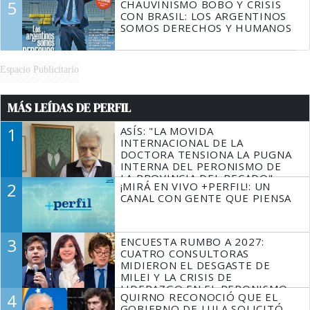
5
CHAUVINISMO BOBO Y CRISIS
CON BRASIL: LOS ARGENTINOS
SOMOS DERECHOS Y HUMANOS
Espacio Publicitario
MÁS LEÍDAS DE PERFIL
1
ASÍS: "LA MOVIDA
INTERNACIONAL DE LA
DOCTORA TENSIONA LA PUGNA
INTERNA DEL PERONISMO DE
LA PROVINCIA DEL PECADO"
2
¡MIRÁ EN VIVO +PERFIL!: UN
CANAL CON GENTE QUE PIENSA
3
ENCUESTA RUMBO A 2027:
CUATRO CONSULTORAS
MIDIERON EL DESGASTE DE
MILEI Y LA CRISIS DE
LIDERAZGO EN EL PERONISMO
4
QUIRNO RECONOCIÓ QUE EL
GOBIERNO DE LULA SOLICITÓ