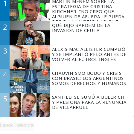
1
MARTÍN MENEM SOBRE LA
ESTRATEGIA DE CRISTINA
KIRCHNER: "NO CREO QUE
ALGUIEN DE AFUERA LE PUEDA
DECIR A LA JUSTICIA LO QUE
2
QUÉ DIJO BARDEM DE LA
TIENE QUE HACER"
INVASIÓN DE CEUTA
3
ALEXIS MAC ALLISTER CUMPLIÓ
Y SE IMPLANTÓ PELO ANTES DE
VOLVER AL FÚTBOL INGLÉS
4
CHAUVINISMO BOBO Y CRISIS
CON BRASIL: LOS ARGENTINOS
SOMOS DERECHOS Y HUMANOS
5
SANTILLI SE SUMÓ A BULLRICH
Y PRESIONA PARA LA RENUNCIA
DE VILLARRUEL
Espacio Publicitario