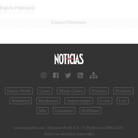
Espacio Publicitario
Espacio Publicitario
Diario Perfil
Caras
Marie Claire
Fortuna
Hombre
Weekend
Parabrisas
Supercampo
Look
Luz
Mía
Lunateen
BATimes
noticias.perfil.com - Editorial Perfil S.A.
| © Perfil.com 2006-2026 -
Todos los derechos reservados