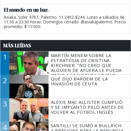
El mundo en un bar.
Asiaka. Soler 4767, Palermo. 11.2492-8244. Lunes a sábados de
11.30 a 23.30 horas. Domingos cerrado. @asiakapalermo. Precio
promedio: $ 17.000.
MÁS LEÍDAS
1
MARTÍN MENEM SOBRE LA
ESTRATEGIA DE CRISTINA
KIRCHNER: "NO CREO QUE
ALGUIEN DE AFUERA LE PUEDA
DECIR A LA JUSTICIA LO QUE
2
QUÉ DIJO BARDEM DE LA
TIENE QUE HACER"
INVASIÓN DE CEUTA
3
ALEXIS MAC ALLISTER CUMPLIÓ
Y SE IMPLANTÓ PELO ANTES DE
VOLVER AL FÚTBOL INGLÉS
4
SANTILLI SE SUMÓ A BULLRICH
Y PRESIONA PARA LA RENUNCIA