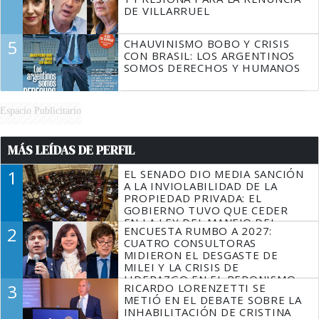
DE VILLARRUEL
5
CHAUVINISMO BOBO Y CRISIS
CON BRASIL: LOS ARGENTINOS
SOMOS DERECHOS Y HUMANOS
Espacio Publicitario
MÁS LEÍDAS DE PERFIL
1
EL SENADO DIO MEDIA SANCIÓN
A LA INVIOLABILIDAD DE LA
PROPIEDAD PRIVADA: EL
GOBIERNO TUVO QUE CEDER
EN LA LEY DEL MANEJO DEL
2
ENCUESTA RUMBO A 2027:
FUEGO
CUATRO CONSULTORAS
MIDIERON EL DESGASTE DE
MILEI Y LA CRISIS DE
LIDERAZGO EN EL PERONISMO
3
RICARDO LORENZETTI SE
METIÓ EN EL DEBATE SOBRE LA
INHABILITACIÓN DE CRISTINA