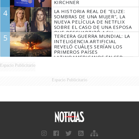
KIRCHNER
4
LA HISTORIA REAL DE "ELIZE:
SOMBRAS DE UNA MUJER", LA
NUEVA PELÍCULA DE NETFLIX
SOBRE EL CASO DE UNA ESPOSA
QUE DESCUARTIZÓ A SU
5
TERCERA GUERRA MUNDIAL: LA
MARIDO
INTELIGENCIA ARTIFICIAL
REVELÓ CUÁLES SERÍAN LOS
PRIMEROS PAÍSES
LATINOAMERICANOS EN SER
DERROTADOS
Espacio Publicitario
Espacio Publicitario