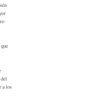
bién
yor
re-
 que
e
 del
 a los