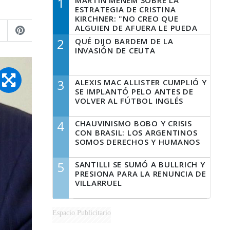
1
MARTÍN MENEM SOBRE LA
ESTRATEGIA DE CRISTINA
KIRCHNER: "NO CREO QUE
ALGUIEN DE AFUERA LE PUEDA
DECIR A LA JUSTICIA LO QUE
2
QUÉ DIJO BARDEM DE LA
TIENE QUE HACER"
INVASIÓN DE CEUTA
3
ALEXIS MAC ALLISTER CUMPLIÓ Y
SE IMPLANTÓ PELO ANTES DE
VOLVER AL FÚTBOL INGLÉS
4
CHAUVINISMO BOBO Y CRISIS
CON BRASIL: LOS ARGENTINOS
SOMOS DERECHOS Y HUMANOS
5
SANTILLI SE SUMÓ A BULLRICH Y
PRESIONA PARA LA RENUNCIA DE
VILLARRUEL
Espacio Publicitario