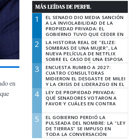
MÁS LEÍDAS DE PERFIL
1
EL SENADO DIO MEDIA SANCIÓN
A LA INVIOLABILIDAD DE LA
PROPIEDAD PRIVADA: EL
GOBIERNO TUVO QUE CEDER EN
LA LEY DEL MANEJO DEL FUEGO
2
LA HISTORIA REAL DE "ELIZE:
SOMBRAS DE UNA MUJER", LA
NUEVA PELÍCULA DE NETFLIX
SOBRE EL CASO DE UNA ESPOSA
QUE DESCUARTIZÓ A SU
3
ENCUESTA RUMBO A 2027:
MARIDO
CUATRO CONSULTORAS
MIDIERON EL DESGASTE DE MILEI
rado en
Y LA CRISIS DE LIDERAZGO EN EL
PERONISMO
4
LEY DE PROPIEDAD PRIVADA:
 que
QUÉ SENADORES VOTARON A
FAVOR Y CUÁLES EN CONTRA
5
EL GOBIERNO PERDIÓ LA
PULSEADA DEL NOMBRE: LA "LEY
DE TIERRAS" SE IMPUSO EN
TODA LA CONVERSACIÓN
DIGITAL