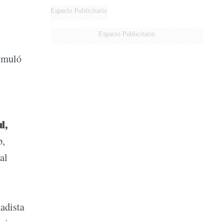
Espacio Publicitario
Espacio Publicitario
imuló
l,
b,
al
hadista