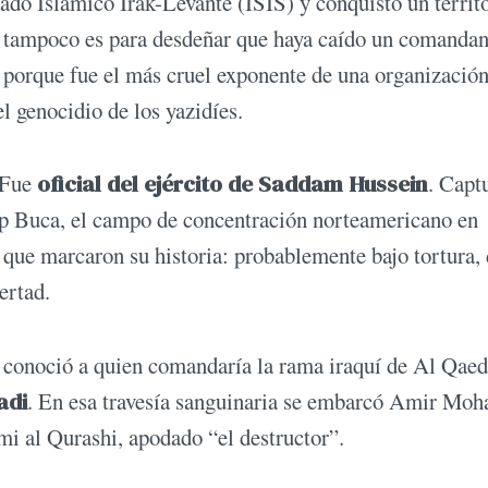
do Islámico Irak-Levante (ISIS) y conquistó un territ
ro tampoco es para desdeñar que haya caído un comandan
o porque fue el más cruel exponente de una organizació
el genocidio de los yazidíes.
 Fue
oficial del ejército de Saddam Hussein
. Capt
p Buca, el campo de concentración norteamericano en
s que marcaron su historia: probablemente bajo tortura, 
ertad.
 conoció a quien comandaría la rama iraquí de Al Qaed
adi
. En esa travesía sanguinaria se embarcó Amir Mo
i al Qurashi, apodado “el destructor”.