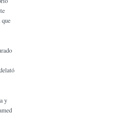
orio
te
n que
urado
delató
a y
hamed