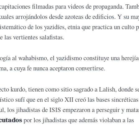
ecapitaciones filmadas para videos de propaganda. Tam
uales arrojándolos desde azoteas de edificios. Y su ma
stemático de los yazidíes, etnia que practica un culto p
 las vertientes salafistas.
gía al wahabismo, el yazidismo constituye una herejía
ma, a cuya fe nunca aceptaron convertirse.
ecto kurdo, tienen como sitio sagrado a Lalish, donde s
tico sufí que en el siglo XII creó las bases sincréticas
l, los jihadistas de ISIS empezaron a perseguir y matar
ecutados
por los jihadistas que además violaban a las