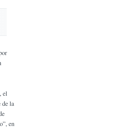
por
n
 el
 de la
de
o”, en