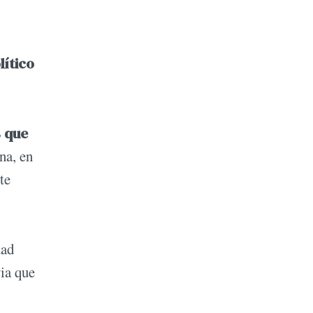
lítico
s que
na, en
te
dad
via que