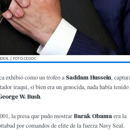
BIDEN. | FOTO:CEDOC
nca exhibió como un trofeo a
Saddam Hussein
, captu
ador iraquí, si bien era un genocida, nada había tenido
George W. Bush
.
2001, la presa que pudo mostrar
Barak Obama
era la
ottabad por comandos de elite de la fuerza Navy Seal.