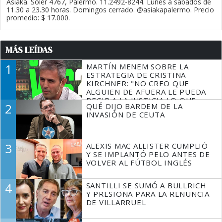
Asiaka. Soler 4767, Palermo. 11.2492-8244. Lunes a sábados de
11.30 a 23.30 horas. Domingos cerrado. @asiakapalermo. Precio
promedio: $ 17.000.
MÁS LEÍDAS
1
MARTÍN MENEM SOBRE LA
ESTRATEGIA DE CRISTINA
KIRCHNER: "NO CREO QUE
ALGUIEN DE AFUERA LE PUEDA
DECIR A LA JUSTICIA LO QUE
2
QUÉ DIJO BARDEM DE LA
TIENE QUE HACER"
INVASIÓN DE CEUTA
3
ALEXIS MAC ALLISTER CUMPLIÓ
Y SE IMPLANTÓ PELO ANTES DE
VOLVER AL FÚTBOL INGLÉS
4
SANTILLI SE SUMÓ A BULLRICH
Y PRESIONA PARA LA RENUNCIA
DE VILLARRUEL