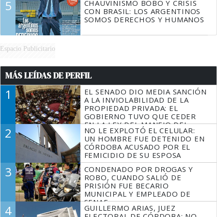
5
CHAUVINISMO BOBO Y CRISIS
CON BRASIL: LOS ARGENTINOS
SOMOS DERECHOS Y HUMANOS
Espacio Publicitario
MÁS LEÍDAS DE PERFIL
1
EL SENADO DIO MEDIA SANCIÓN
A LA INVIOLABILIDAD DE LA
PROPIEDAD PRIVADA: EL
GOBIERNO TUVO QUE CEDER
EN LA LEY DEL MANEJO DEL
2
NO LE EXPLOTÓ EL CELULAR:
FUEGO
UN HOMBRE FUE DETENIDO EN
CÓRDOBA ACUSADO POR EL
FEMICIDIO DE SU ESPOSA
3
CONDENADO POR DROGAS Y
ROBO, CUANDO SALIÓ DE
PRISIÓN FUE BECARIO
MUNICIPAL Y EMPLEADO DE
SENAF
4
GUILLERMO ARIAS, JUEZ
ELECTORAL DE CÓRDOBA: NO