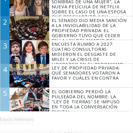
SOMBRAS DE UNA MUJER", LA
NUEVA PELÍCULA DE NETFLIX
SOBRE EL CASO DE UNA ESPOSA
QUE DESCUARTIZÓ A SU
2
EL SENADO DIO MEDIA SANCIÓN
MARIDO
A LA INVIOLABILIDAD DE LA
PROPIEDAD PRIVADA: EL
GOBIERNO TUVO QUE CEDER
EN LA LEY DEL MANEJO DEL
3
ENCUESTA RUMBO A 2027:
FUEGO
CUATRO CONSULTORAS
MIDIERON EL DESGASTE DE
MILEI Y LA CRISIS DE
LIDERAZGO EN EL PERONISMO
4
LEY DE PROPIEDAD PRIVADA:
QUÉ SENADORES VOTARON A
FAVOR Y CUÁLES EN CONTRA
5
EL GOBIERNO PERDIÓ LA
PULSEADA DEL NOMBRE: LA
"LEY DE TIERRAS" SE IMPUSO
EN TODA LA CONVERSACIÓN
DIGITAL
Espacio Publicitario