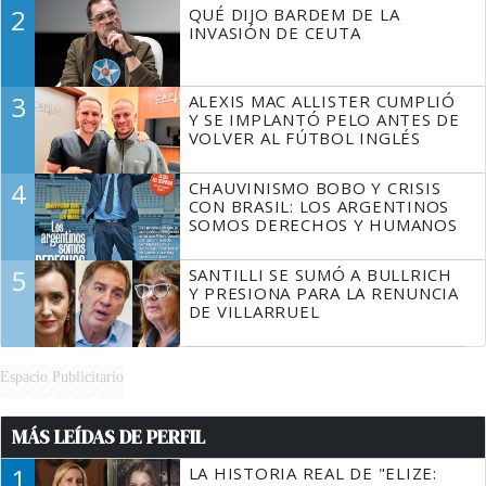
DECIR A LA JUSTICIA LO QUE
2
QUÉ DIJO BARDEM DE LA
TIENE QUE HACER"
INVASIÓN DE CEUTA
3
ALEXIS MAC ALLISTER CUMPLIÓ
Y SE IMPLANTÓ PELO ANTES DE
VOLVER AL FÚTBOL INGLÉS
4
CHAUVINISMO BOBO Y CRISIS
CON BRASIL: LOS ARGENTINOS
SOMOS DERECHOS Y HUMANOS
5
SANTILLI SE SUMÓ A BULLRICH
Y PRESIONA PARA LA RENUNCIA
DE VILLARRUEL
Espacio Publicitario
MÁS LEÍDAS DE PERFIL
1
LA HISTORIA REAL DE "ELIZE: