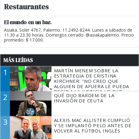
Restaurantes
El mundo en un bar.
Asiaka. Soler 4767, Palermo. 11.2492-8244. Lunes a sábados de
11.30 a 23.30 horas. Domingos cerrado. @asiakapalermo. Precio
promedio: $ 17.000.
MÁS LEÍDAS
1
MARTÍN MENEM SOBRE LA
ESTRATEGIA DE CRISTINA
KIRCHNER: "NO CREO QUE
ALGUIEN DE AFUERA LE PUEDA
DECIR A LA JUSTICIA LO QUE
2
QUÉ DIJO BARDEM DE LA
TIENE QUE HACER"
INVASIÓN DE CEUTA
3
ALEXIS MAC ALLISTER CUMPLIÓ
Y SE IMPLANTÓ PELO ANTES DE
VOLVER AL FÚTBOL INGLÉS