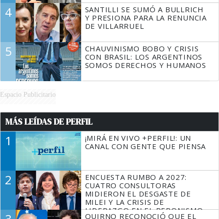
4
SANTILLI SE SUMÓ A BULLRICH
Y PRESIONA PARA LA RENUNCIA
DE VILLARRUEL
5
CHAUVINISMO BOBO Y CRISIS
CON BRASIL: LOS ARGENTINOS
SOMOS DERECHOS Y HUMANOS
Espacio Publicitario
MÁS LEÍDAS DE PERFIL
1
¡MIRÁ EN VIVO +PERFIL!: UN
CANAL CON GENTE QUE PIENSA
2
ENCUESTA RUMBO A 2027:
CUATRO CONSULTORAS
MIDIERON EL DESGASTE DE
MILEI Y LA CRISIS DE
LIDERAZGO EN EL PERONISMO
3
QUIRNO RECONOCIÓ QUE EL