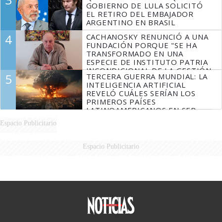
GOBIERNO DE LULA SOLICITÓ
EL RETIRO DEL EMBAJADOR
ARGENTINO EN BRASIL
4
CACHANOSKY RENUNCIÓ A UNA
FUNDACIÓN PORQUE "SE HA
TRANSFORMADO EN UNA
ESPECIE DE INSTITUTO PATRIA
INCONDICIONAL DE LA GESTIÓN
5
TERCERA GUERRA MUNDIAL: LA
DE MILEI"
INTELIGENCIA ARTIFICIAL
REVELÓ CUÁLES SERÍAN LOS
PRIMEROS PAÍSES
LATINOAMERICANOS EN SER
DERROTADOS
Espacio Publicitario
Espacio Publicitario