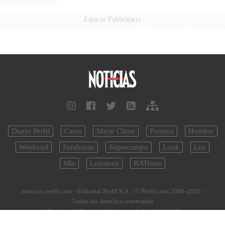
Espacio Publicitario
Diario Perfil
Caras
Marie Claire
Fortuna
Hombre
Weekend
Parabrisas
Supercampo
Look
Luz
Mía
Lunateen
BATimes
noticias.perfil.com - Editorial Perfil S.A.
| © Perfil.com 2006-2026 -
Todos los derechos reservados
Registro de Propiedad Intelectual: Nro. 5346433