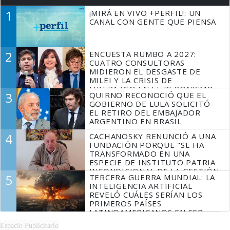
1
¡MIRÁ EN VIVO +PERFIL!: UN
CANAL CON GENTE QUE PIENSA
2
ENCUESTA RUMBO A 2027:
CUATRO CONSULTORAS
MIDIERON EL DESGASTE DE
MILEI Y LA CRISIS DE
LIDERAZGO EN EL PERONISMO
3
QUIRNO RECONOCIÓ QUE EL
GOBIERNO DE LULA SOLICITÓ
EL RETIRO DEL EMBAJADOR
ARGENTINO EN BRASIL
4
CACHANOSKY RENUNCIÓ A UNA
FUNDACIÓN PORQUE "SE HA
TRANSFORMADO EN UNA
ESPECIE DE INSTITUTO PATRIA
INCONDICIONAL DE LA GESTIÓN
5
TERCERA GUERRA MUNDIAL: LA
DE MILEI"
INTELIGENCIA ARTIFICIAL
REVELÓ CUÁLES SERÍAN LOS
PRIMEROS PAÍSES
LATINOAMERICANOS EN SER
DERROTADOS
Espacio Publicitario