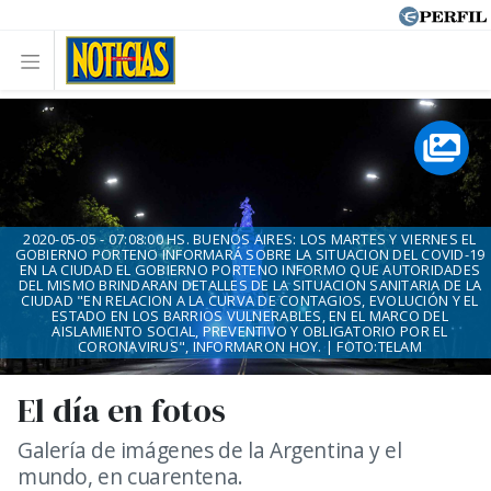
2020-05-05 - 07:08:00 HS. BUENOS AIRES: LOS MARTES Y VIERNES EL
GOBIERNO PORTENO INFORMARÁ SOBRE LA SITUACION DEL COVID-19
EN LA CIUDAD EL GOBIERNO PORTENO INFORMO QUE AUTORIDADES
DEL MISMO BRINDARAN DETALLES DE LA SITUACION SANITARIA DE LA
CIUDAD "EN RELACION A LA CURVA DE CONTAGIOS, EVOLUCIÓN Y EL
ESTADO EN LOS BARRIOS VULNERABLES, EN EL MARCO DEL
AISLAMIENTO SOCIAL, PREVENTIVO Y OBLIGATORIO POR EL
CORONAVIRUS", INFORMARON HOY. | FOTO:TELAM
El día en fotos
Galería de imágenes de la Argentina y el
mundo, en cuarentena.