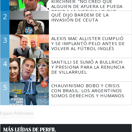
KIRCHNER: "NO CREO QUE
ALGUIEN DE AFUERA LE PUEDA
DECIR A LA JUSTICIA LO QUE
2
QUÉ DIJO BARDEM DE LA
TIENE QUE HACER"
INVASIÓN DE CEUTA
3
ALEXIS MAC ALLISTER CUMPLIÓ
Y SE IMPLANTÓ PELO ANTES DE
VOLVER AL FÚTBOL INGLÉS
4
SANTILLI SE SUMÓ A BULLRICH
Y PRESIONA PARA LA RENUNCIA
DE VILLARRUEL
5
CHAUVINISMO BOBO Y CRISIS
CON BRASIL: LOS ARGENTINOS
SOMOS DERECHOS Y HUMANOS
Espacio Publicitario
MÁS LEÍDAS DE PERFIL