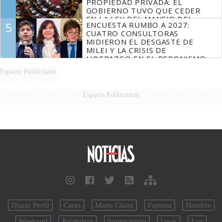
PROPIEDAD PRIVADA: EL
GOBIERNO TUVO QUE CEDER
EN LA LEY DEL MANEJO DEL
5
ENCUESTA RUMBO A 2027:
FUEGO
CUATRO CONSULTORAS
MIDIERON EL DESGASTE DE
MILEI Y LA CRISIS DE
LIDERAZGO EN EL PERONISMO
Espacio Publicitario
Espacio Publicitario
Diario Perfil
Caras
Marie Claire
Fortuna
Hombre
Weekend
Parabrisas
Supercampo
Look
Luz