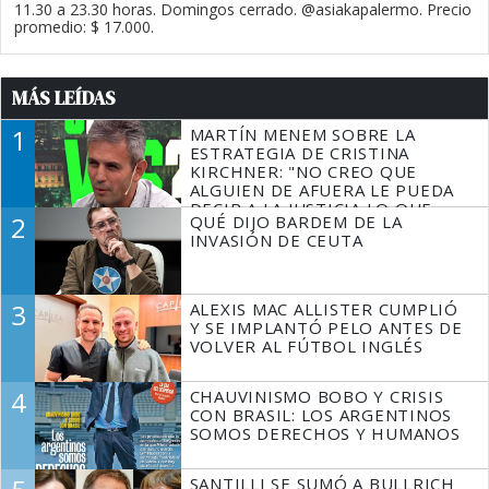
11.30 a 23.30 horas. Domingos cerrado. @asiakapalermo. Precio
promedio: $ 17.000.
MÁS LEÍDAS
1
MARTÍN MENEM SOBRE LA
ESTRATEGIA DE CRISTINA
KIRCHNER: "NO CREO QUE
ALGUIEN DE AFUERA LE PUEDA
DECIR A LA JUSTICIA LO QUE
2
QUÉ DIJO BARDEM DE LA
TIENE QUE HACER"
INVASIÓN DE CEUTA
3
ALEXIS MAC ALLISTER CUMPLIÓ
Y SE IMPLANTÓ PELO ANTES DE
VOLVER AL FÚTBOL INGLÉS
4
CHAUVINISMO BOBO Y CRISIS
CON BRASIL: LOS ARGENTINOS
SOMOS DERECHOS Y HUMANOS
SANTILLI SE SUMÓ A BULLRICH