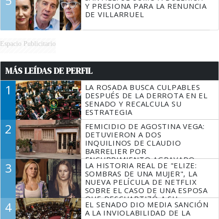
5
Y PRESIONA PARA LA RENUNCIA
DE VILLARRUEL
Espacio Publicitario
MÁS LEÍDAS DE PERFIL
1
LA ROSADA BUSCA CULPABLES
DESPUÉS DE LA DERROTA EN EL
SENADO Y RECALCULA SU
ESTRATEGIA
2
FEMICIDIO DE AGOSTINA VEGA:
DETUVIERON A DOS
INQUILINOS DE CLAUDIO
BARRELIER POR
ENCUBRIMIENTO AGRAVADO
3
LA HISTORIA REAL DE "ELIZE:
SOMBRAS DE UNA MUJER", LA
NUEVA PELÍCULA DE NETFLIX
SOBRE EL CASO DE UNA ESPOSA
QUE DESCUARTIZÓ A SU
4
EL SENADO DIO MEDIA SANCIÓN
MARIDO
A LA INVIOLABILIDAD DE LA