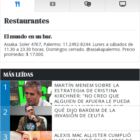
Restaurantes
El mundo en un bar.
Asiaka. Soler 4767, Palermo. 11.2492-8244. Lunes a sábados de
11.30 a 23.30 horas. Domingos cerrado. @asiakapalermo. Precio
promedio: $ 17.000.
MÁS LEÍDAS
1
MARTÍN MENEM SOBRE LA
ESTRATEGIA DE CRISTINA
KIRCHNER: "NO CREO QUE
ALGUIEN DE AFUERA LE PUEDA
DECIR A LA JUSTICIA LO QUE
2
QUÉ DIJO BARDEM DE LA
TIENE QUE HACER"
INVASIÓN DE CEUTA
3
ALEXIS MAC ALLISTER CUMPLIÓ