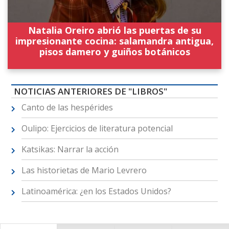
Natalia Oreiro abrió las puertas de su
impresionante cocina: salamandra antigua,
pisos damero y guiños botánicos
NOTICIAS ANTERIORES DE "LIBROS"
Canto de las hespérides
Oulipo: Ejercicios de literatura potencial
Katsikas: Narrar la acción
Las historietas de Mario Levrero
Latinoamérica: ¿en los Estados Unidos?