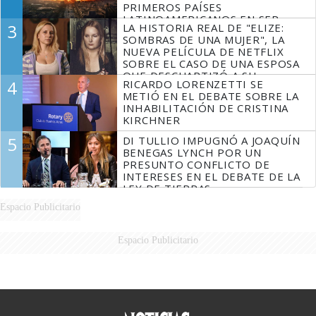
PRIMEROS PAÍSES
LATINOAMERICANOS EN SER
3
LA HISTORIA REAL DE "ELIZE:
DERROTADOS
SOMBRAS DE UNA MUJER", LA
NUEVA PELÍCULA DE NETFLIX
SOBRE EL CASO DE UNA ESPOSA
QUE DESCUARTIZÓ A SU
4
RICARDO LORENZETTI SE
MARIDO
METIÓ EN EL DEBATE SOBRE LA
INHABILITACIÓN DE CRISTINA
KIRCHNER
5
DI TULLIO IMPUGNÓ A JOAQUÍN
BENEGAS LYNCH POR UN
PRESUNTO CONFLICTO DE
INTERESES EN EL DEBATE DE LA
LEY DE TIERRAS
Espacio Publicitario
Espacio Publicitario