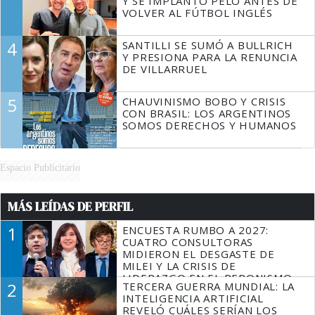
Y SE IMPLANTÓ PELO ANTES DE
VOLVER AL FÚTBOL INGLÉS
4
SANTILLI SE SUMÓ A BULLRICH
Y PRESIONA PARA LA RENUNCIA
DE VILLARRUEL
5
CHAUVINISMO BOBO Y CRISIS
CON BRASIL: LOS ARGENTINOS
SOMOS DERECHOS Y HUMANOS
Espacio Publicitario
MÁS LEÍDAS DE PERFIL
1
ENCUESTA RUMBO A 2027:
CUATRO CONSULTORAS
MIDIERON EL DESGASTE DE
MILEI Y LA CRISIS DE
LIDERAZGO EN EL PERONISMO
2
TERCERA GUERRA MUNDIAL: LA
INTELIGENCIA ARTIFICIAL
REVELÓ CUÁLES SERÍAN LOS