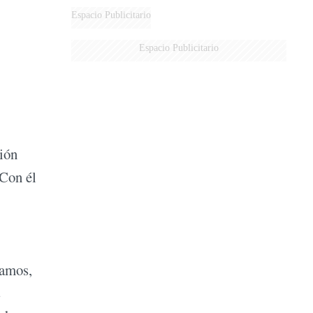
Espacio Publicitario
Espacio Publicitario
ión
 Con él
zamos,
s