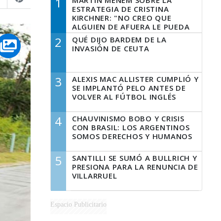
1
MARTÍN MENEM SOBRE LA
ESTRATEGIA DE CRISTINA
KIRCHNER: "NO CREO QUE
ALGUIEN DE AFUERA LE PUEDA
DECIR A LA JUSTICIA LO QUE
2
QUÉ DIJO BARDEM DE LA
TIENE QUE HACER"
INVASIÓN DE CEUTA
3
ALEXIS MAC ALLISTER CUMPLIÓ Y
SE IMPLANTÓ PELO ANTES DE
VOLVER AL FÚTBOL INGLÉS
4
CHAUVINISMO BOBO Y CRISIS
CON BRASIL: LOS ARGENTINOS
SOMOS DERECHOS Y HUMANOS
5
SANTILLI SE SUMÓ A BULLRICH Y
PRESIONA PARA LA RENUNCIA DE
VILLARRUEL
Espacio Publicitario