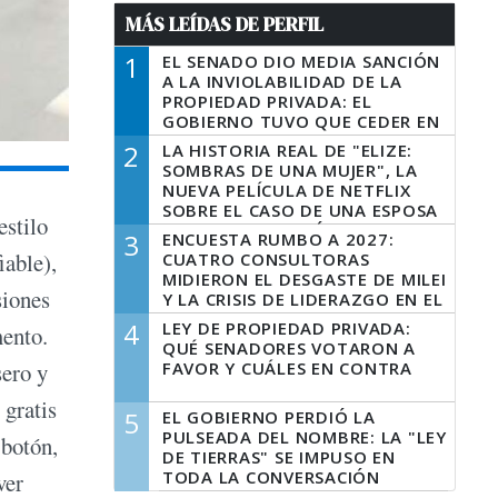
MÁS LEÍDAS DE PERFIL
1
EL SENADO DIO MEDIA SANCIÓN
A LA INVIOLABILIDAD DE LA
PROPIEDAD PRIVADA: EL
GOBIERNO TUVO QUE CEDER EN
LA LEY DEL MANEJO DEL FUEGO
2
LA HISTORIA REAL DE "ELIZE:
SOMBRAS DE UNA MUJER", LA
NUEVA PELÍCULA DE NETFLIX
SOBRE EL CASO DE UNA ESPOSA
estilo
QUE DESCUARTIZÓ A SU
3
ENCUESTA RUMBO A 2027:
MARIDO
iable),
CUATRO CONSULTORAS
MIDIERON EL DESGASTE DE MILEI
siones
Y LA CRISIS DE LIDERAZGO EN EL
PERONISMO
4
LEY DE PROPIEDAD PRIVADA:
mento.
QUÉ SENADORES VOTARON A
FAVOR Y CUÁLES EN CONTRA
sero y
 gratis
5
EL GOBIERNO PERDIÓ LA
PULSEADA DEL NOMBRE: LA "LEY
 botón,
DE TIERRAS" SE IMPUSO EN
TODA LA CONVERSACIÓN
ver
DIGITAL