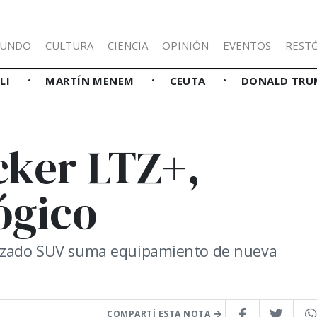
UNDO
CULTURA
CIENCIA
OPINIÓN
EVENTOS
REST
LLI
MARTÍN MENEM
CEUTA
DONALD TRU
cker LTZ+,
ógico
alizado SUV suma equipamiento de nueva
COMPARTÍ ESTA NOTA