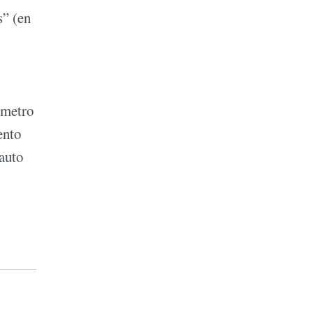
s” (en
 metro
ento
 auto