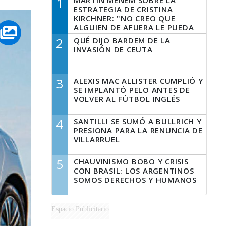
1
MARTÍN MENEM SOBRE LA
ESTRATEGIA DE CRISTINA
KIRCHNER: "NO CREO QUE
ALGUIEN DE AFUERA LE PUEDA
DECIR A LA JUSTICIA LO QUE
2
QUÉ DIJO BARDEM DE LA
TIENE QUE HACER"
INVASIÓN DE CEUTA
3
ALEXIS MAC ALLISTER CUMPLIÓ Y
SE IMPLANTÓ PELO ANTES DE
VOLVER AL FÚTBOL INGLÉS
4
SANTILLI SE SUMÓ A BULLRICH Y
PRESIONA PARA LA RENUNCIA DE
VILLARRUEL
5
CHAUVINISMO BOBO Y CRISIS
CON BRASIL: LOS ARGENTINOS
SOMOS DERECHOS Y HUMANOS
Espacio Publicitario