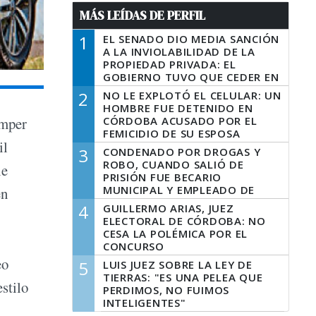
MÁS LEÍDAS DE PERFIL
1
EL SENADO DIO MEDIA SANCIÓN
A LA INVIOLABILIDAD DE LA
PROPIEDAD PRIVADA: EL
GOBIERNO TUVO QUE CEDER EN
LA LEY DEL MANEJO DEL FUEGO
2
NO LE EXPLOTÓ EL CELULAR: UN
HOMBRE FUE DETENIDO EN
CÓRDOBA ACUSADO POR EL
omper
FEMICIDIO DE SU ESPOSA
il
3
CONDENADO POR DROGAS Y
ROBO, CUANDO SALIÓ DE
le
PRISIÓN FUE BECARIO
MUNICIPAL Y EMPLEADO DE
en
SENAF
4
GUILLERMO ARIAS, JUEZ
ELECTORAL DE CÓRDOBA: NO
CESA LA POLÉMICA POR EL
CONCURSO
eo
5
LUIS JUEZ SOBRE LA LEY DE
TIERRAS: "ES UNA PELEA QUE
stilo
PERDIMOS, NO FUIMOS
INTELIGENTES"