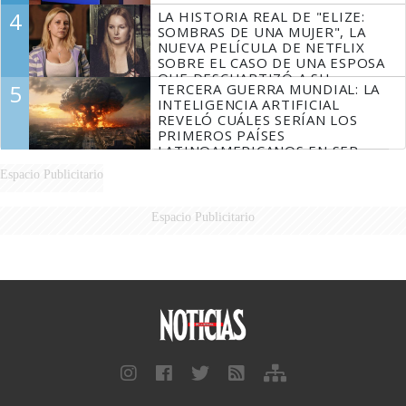
4
LA HISTORIA REAL DE "ELIZE:
SOMBRAS DE UNA MUJER", LA
NUEVA PELÍCULA DE NETFLIX
SOBRE EL CASO DE UNA ESPOSA
QUE DESCUARTIZÓ A SU
5
TERCERA GUERRA MUNDIAL: LA
MARIDO
INTELIGENCIA ARTIFICIAL
REVELÓ CUÁLES SERÍAN LOS
PRIMEROS PAÍSES
LATINOAMERICANOS EN SER
DERROTADOS
Espacio Publicitario
Espacio Publicitario