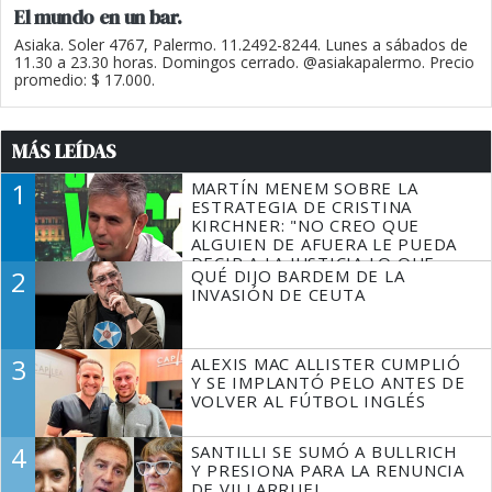
El mundo en un bar.
Asiaka. Soler 4767, Palermo. 11.2492-8244. Lunes a sábados de
11.30 a 23.30 horas. Domingos cerrado. @asiakapalermo. Precio
promedio: $ 17.000.
MÁS LEÍDAS
1
MARTÍN MENEM SOBRE LA
ESTRATEGIA DE CRISTINA
KIRCHNER: "NO CREO QUE
ALGUIEN DE AFUERA LE PUEDA
DECIR A LA JUSTICIA LO QUE
2
QUÉ DIJO BARDEM DE LA
TIENE QUE HACER"
INVASIÓN DE CEUTA
3
ALEXIS MAC ALLISTER CUMPLIÓ
Y SE IMPLANTÓ PELO ANTES DE
VOLVER AL FÚTBOL INGLÉS
4
SANTILLI SE SUMÓ A BULLRICH
Y PRESIONA PARA LA RENUNCIA
DE VILLARRUEL