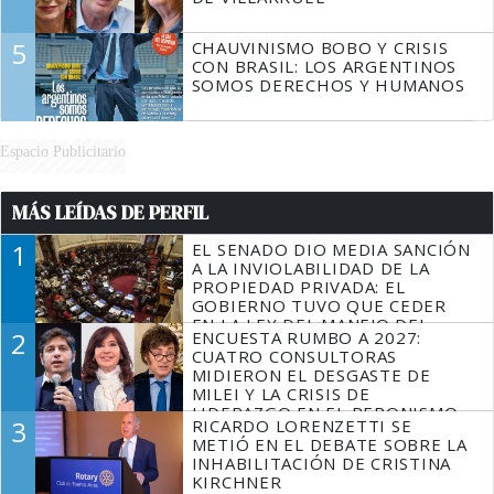
5
CHAUVINISMO BOBO Y CRISIS
CON BRASIL: LOS ARGENTINOS
SOMOS DERECHOS Y HUMANOS
Espacio Publicitario
MÁS LEÍDAS DE PERFIL
1
EL SENADO DIO MEDIA SANCIÓN
A LA INVIOLABILIDAD DE LA
PROPIEDAD PRIVADA: EL
GOBIERNO TUVO QUE CEDER
EN LA LEY DEL MANEJO DEL
2
ENCUESTA RUMBO A 2027:
FUEGO
CUATRO CONSULTORAS
MIDIERON EL DESGASTE DE
MILEI Y LA CRISIS DE
LIDERAZGO EN EL PERONISMO
3
RICARDO LORENZETTI SE
METIÓ EN EL DEBATE SOBRE LA
INHABILITACIÓN DE CRISTINA
KIRCHNER