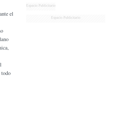
Espacio Publicitario
ante el
Espacio Publicitario
mo
plano
mica,
l
 todo