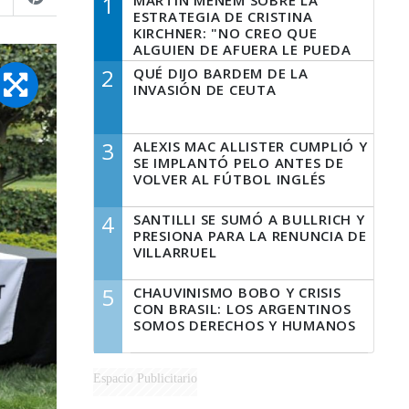
1
MARTÍN MENEM SOBRE LA
ESTRATEGIA DE CRISTINA
KIRCHNER: "NO CREO QUE
ALGUIEN DE AFUERA LE PUEDA
DECIR A LA JUSTICIA LO QUE
2
QUÉ DIJO BARDEM DE LA
TIENE QUE HACER"
INVASIÓN DE CEUTA
3
ALEXIS MAC ALLISTER CUMPLIÓ Y
SE IMPLANTÓ PELO ANTES DE
VOLVER AL FÚTBOL INGLÉS
4
SANTILLI SE SUMÓ A BULLRICH Y
PRESIONA PARA LA RENUNCIA DE
VILLARRUEL
5
CHAUVINISMO BOBO Y CRISIS
CON BRASIL: LOS ARGENTINOS
SOMOS DERECHOS Y HUMANOS
Espacio Publicitario