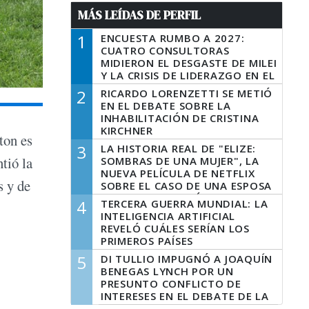
MÁS LEÍDAS DE PERFIL
1
ENCUESTA RUMBO A 2027:
CUATRO CONSULTORAS
MIDIERON EL DESGASTE DE MILEI
Y LA CRISIS DE LIDERAZGO EN EL
PERONISMO
2
RICARDO LORENZETTI SE METIÓ
EN EL DEBATE SOBRE LA
INHABILITACIÓN DE CRISTINA
KIRCHNER
ton es
3
LA HISTORIA REAL DE "ELIZE:
tió la
SOMBRAS DE UNA MUJER", LA
NUEVA PELÍCULA DE NETFLIX
s y de
SOBRE EL CASO DE UNA ESPOSA
QUE DESCUARTIZÓ A SU
4
TERCERA GUERRA MUNDIAL: LA
MARIDO
INTELIGENCIA ARTIFICIAL
REVELÓ CUÁLES SERÍAN LOS
PRIMEROS PAÍSES
LATINOAMERICANOS EN SER
5
DI TULLIO IMPUGNÓ A JOAQUÍN
DERROTADOS
BENEGAS LYNCH POR UN
PRESUNTO CONFLICTO DE
INTERESES EN EL DEBATE DE LA
LEY DE TIERRAS