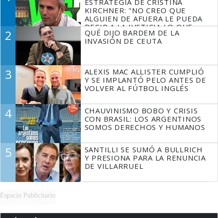
ESTRATEGIA DE CRISTINA
KIRCHNER: "NO CREO QUE
ALGUIEN DE AFUERA LE PUEDA
DECIR A LA JUSTICIA LO QUE
2
QUÉ DIJO BARDEM DE LA
TIENE QUE HACER"
INVASIÓN DE CEUTA
3
ALEXIS MAC ALLISTER CUMPLIÓ
Y SE IMPLANTÓ PELO ANTES DE
VOLVER AL FÚTBOL INGLÉS
4
CHAUVINISMO BOBO Y CRISIS
CON BRASIL: LOS ARGENTINOS
SOMOS DERECHOS Y HUMANOS
5
SANTILLI SE SUMÓ A BULLRICH
Y PRESIONA PARA LA RENUNCIA
DE VILLARRUEL
Espacio Publicitario