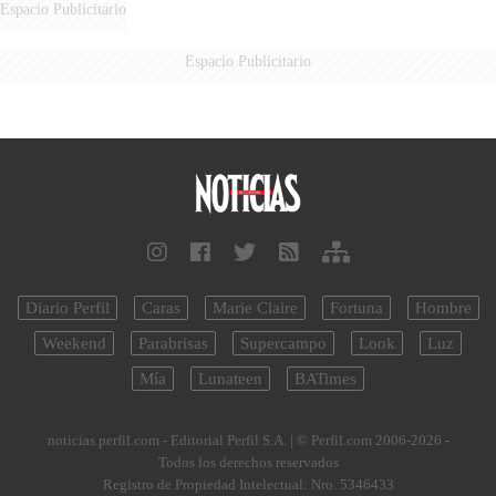
Espacio Publicitario
Espacio Publicitario
Diario Perfil
Caras
Marie Claire
Fortuna
Hombre
Weekend
Parabrisas
Supercampo
Look
Luz
Mía
Lunateen
BATimes
noticias.perfil.com - Editorial Perfil S.A.
| © Perfil.com 2006-2026 -
Todos los derechos reservados
Registro de Propiedad Intelectual: Nro. 5346433