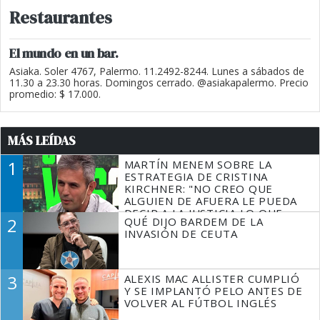
Restaurantes
El mundo en un bar.
Asiaka. Soler 4767, Palermo. 11.2492-8244. Lunes a sábados de
11.30 a 23.30 horas. Domingos cerrado. @asiakapalermo. Precio
promedio: $ 17.000.
MÁS LEÍDAS
1
MARTÍN MENEM SOBRE LA
ESTRATEGIA DE CRISTINA
KIRCHNER: "NO CREO QUE
ALGUIEN DE AFUERA LE PUEDA
DECIR A LA JUSTICIA LO QUE
2
QUÉ DIJO BARDEM DE LA
TIENE QUE HACER"
INVASIÓN DE CEUTA
3
ALEXIS MAC ALLISTER CUMPLIÓ
Y SE IMPLANTÓ PELO ANTES DE
VOLVER AL FÚTBOL INGLÉS