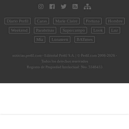
Diario Perfil
Caras
Marie Claire
Fortuna
Hombre
Weekend
Parabrisas
Supercampo
Look
Luz
Mía
Lunateen
BATimes
noticias.perfil.com - Editorial Perfil S.A.
| © Perfil.com 2006-2026 -
Todos los derechos reservados
Registro de Propiedad Intelectual: Nro. 5346433