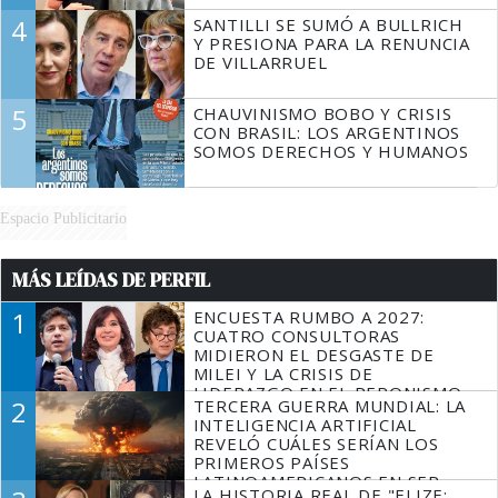
4
SANTILLI SE SUMÓ A BULLRICH
Y PRESIONA PARA LA RENUNCIA
DE VILLARRUEL
5
CHAUVINISMO BOBO Y CRISIS
CON BRASIL: LOS ARGENTINOS
SOMOS DERECHOS Y HUMANOS
Espacio Publicitario
MÁS LEÍDAS DE PERFIL
1
ENCUESTA RUMBO A 2027:
CUATRO CONSULTORAS
MIDIERON EL DESGASTE DE
MILEI Y LA CRISIS DE
LIDERAZGO EN EL PERONISMO
2
TERCERA GUERRA MUNDIAL: LA
INTELIGENCIA ARTIFICIAL
REVELÓ CUÁLES SERÍAN LOS
PRIMEROS PAÍSES
LATINOAMERICANOS EN SER
LA HISTORIA REAL DE "ELIZE: