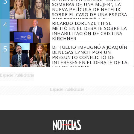
3
DERROTADOS
SOMBRAS DE UNA MUJER", LA
NUEVA PELÍCULA DE NETFLIX
SOBRE EL CASO DE UNA ESPOSA
QUE DESCUARTIZÓ A SU
4
RICARDO LORENZETTI SE
MARIDO
METIÓ EN EL DEBATE SOBRE LA
INHABILITACIÓN DE CRISTINA
KIRCHNER
5
DI TULLIO IMPUGNÓ A JOAQUÍN
BENEGAS LYNCH POR UN
PRESUNTO CONFLICTO DE
INTERESES EN EL DEBATE DE LA
LEY DE TIERRAS
Espacio Publicitario
Espacio Publicitario