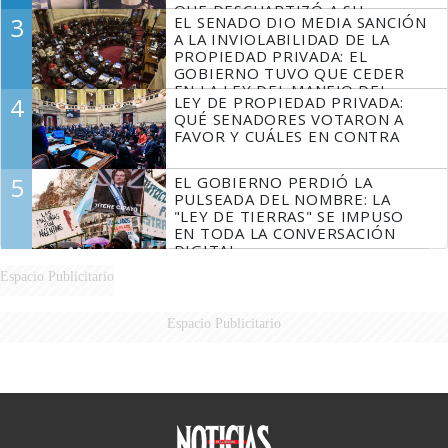
QUE DESCUARTIZÓ A SU
3
EL SENADO DIO MEDIA SANCIÓN
MARIDO
A LA INVIOLABILIDAD DE LA
PROPIEDAD PRIVADA: EL
GOBIERNO TUVO QUE CEDER
EN LA LEY DEL MANEJO DEL
4
LEY DE PROPIEDAD PRIVADA:
FUEGO
QUÉ SENADORES VOTARON A
FAVOR Y CUÁLES EN CONTRA
5
EL GOBIERNO PERDIÓ LA
PULSEADA DEL NOMBRE: LA
"LEY DE TIERRAS" SE IMPUSO
EN TODA LA CONVERSACIÓN
DIGITAL
Espacio Publicitario
Espacio Publicitario