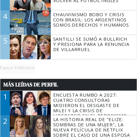
VOLVER AL FÚTBOL INGLÉS
4
CHAUVINISMO BOBO Y CRISIS
CON BRASIL: LOS ARGENTINOS
SOMOS DERECHOS Y HUMANOS
5
SANTILLI SE SUMÓ A BULLRICH
Y PRESIONA PARA LA RENUNCIA
DE VILLARRUEL
Espacio Publicitario
MÁS LEÍDAS DE PERFIL
1
ENCUESTA RUMBO A 2027:
CUATRO CONSULTORAS
MIDIERON EL DESGASTE DE
MILEI Y LA CRISIS DE
LIDERAZGO EN EL PERONISMO
2
LA HISTORIA REAL DE "ELIZE:
SOMBRAS DE UNA MUJER", LA
NUEVA PELÍCULA DE NETFLIX
SOBRE EL CASO DE UNA ESPOSA