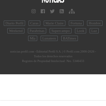
Diario Perfil
Caras
Marie Claire
Fortuna
Hombre
Weekend
Parabrisas
Supercampo
Look
Luz
Mía
Lunateen
BATimes
noticias.perfil.com - Editorial Perfil S.A.
| © Perfil.com 2006-2026 -
Todos los derechos reservados
Registro de Propiedad Intelectual: Nro. 5346433