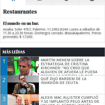
Restaurantes
El mundo en un bar.
Asiaka. Soler 4767, Palermo. 11.2492-8244. Lunes a sábados de
11.30 a 23.30 horas. Domingos cerrado. @asiakapalermo. Precio
promedio: $ 17.000.
MÁS LEÍDAS
1
MARTÍN MENEM SOBRE LA
ESTRATEGIA DE CRISTINA
KIRCHNER: "NO CREO QUE
ALGUIEN DE AFUERA LE PUEDA
DECIR A LA JUSTICIA LO QUE
2
QUÉ DIJO BARDEM DE LA
TIENE QUE HACER"
INVASIÓN DE CEUTA
3
ALEXIS MAC ALLISTER CUMPLIÓ
Y SE IMPLANTÓ PELO ANTES DE