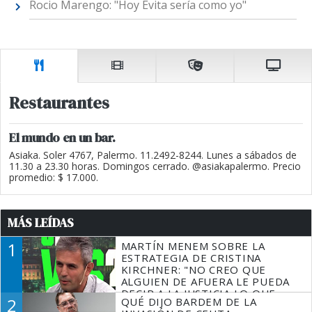
Rocio Marengo: "Hoy Evita sería como yo"
Restaurantes
El mundo en un bar.
Asiaka. Soler 4767, Palermo. 11.2492-8244. Lunes a sábados de
11.30 a 23.30 horas. Domingos cerrado. @asiakapalermo. Precio
promedio: $ 17.000.
MÁS LEÍDAS
1
MARTÍN MENEM SOBRE LA
ESTRATEGIA DE CRISTINA
KIRCHNER: "NO CREO QUE
ALGUIEN DE AFUERA LE PUEDA
DECIR A LA JUSTICIA LO QUE
2
QUÉ DIJO BARDEM DE LA
TIENE QUE HACER"