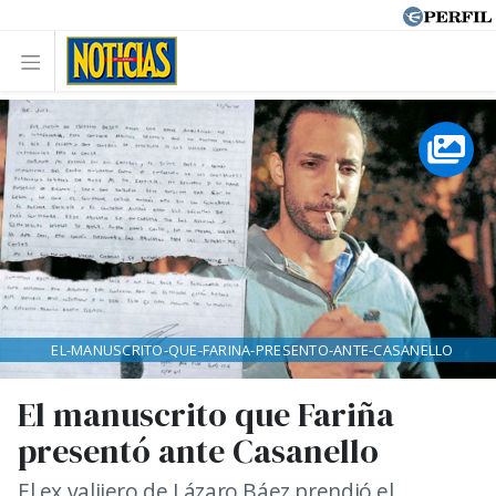
EL-MANUSCRITO-QUE-FARINA-PRESENTO-ANTE-CASANELLO
El manuscrito que Fariña
presentó ante Casanello
El ex valijero de Lázaro Báez prendió el