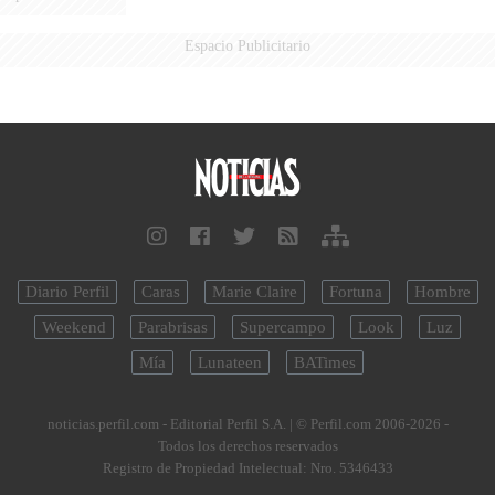
Espacio Publicitario
Diario Perfil
Caras
Marie Claire
Fortuna
Hombre
Weekend
Parabrisas
Supercampo
Look
Luz
Mía
Lunateen
BATimes
noticias.perfil.com - Editorial Perfil S.A.
| © Perfil.com 2006-2026 -
Todos los derechos reservados
Registro de Propiedad Intelectual: Nro. 5346433