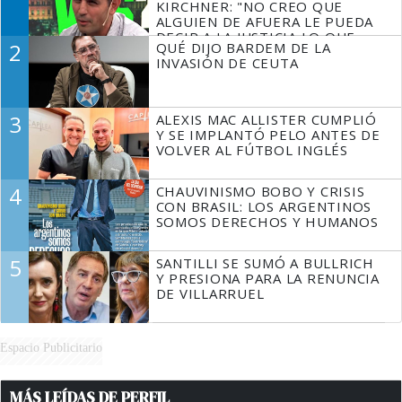
KIRCHNER: "NO CREO QUE
ALGUIEN DE AFUERA LE PUEDA
DECIR A LA JUSTICIA LO QUE
2
QUÉ DIJO BARDEM DE LA
TIENE QUE HACER"
INVASIÓN DE CEUTA
3
ALEXIS MAC ALLISTER CUMPLIÓ
Y SE IMPLANTÓ PELO ANTES DE
VOLVER AL FÚTBOL INGLÉS
4
CHAUVINISMO BOBO Y CRISIS
CON BRASIL: LOS ARGENTINOS
SOMOS DERECHOS Y HUMANOS
5
SANTILLI SE SUMÓ A BULLRICH
Y PRESIONA PARA LA RENUNCIA
DE VILLARRUEL
Espacio Publicitario
MÁS LEÍDAS DE PERFIL