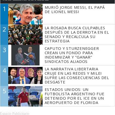
1
MURIÓ JORGE MESSI, EL PAPÁ
DE LIONEL MESSI
2
LA ROSADA BUSCA CULPABLES
DESPUÉS DE LA DERROTA EN EL
SENADO Y RECALCULA SU
ESTRATEGIA
3
CAPUTO Y STURZENEGGER
CREAN UN FONDO PARA
INDEMNIZAR Y “GANAR”
SINDICATOS ALIADOS
4
LA NARRATIVA LIBERTARIA
CRUJE EN LAS REDES Y MILEI
SUFRE LAS CONSECUENCIAS DEL
DESGASTE
5
ESTADOS UNIDOS: UN
FUTBOLISTA ARGENTINO FUE
DETENIDO POR EL ICE EN UN
AEROPUERTO DE FLORIDA
Espacio Publicitario