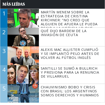
MÁS LEÍDAS
1
MARTÍN MENEM SOBRE LA
ESTRATEGIA DE CRISTINA
KIRCHNER: "NO CREO QUE
ALGUIEN DE AFUERA LE PUEDA
DECIR A LA JUSTICIA LO QUE
2
QUÉ DIJO BARDEM DE LA
TIENE QUE HACER"
INVASIÓN DE CEUTA
3
ALEXIS MAC ALLISTER CUMPLIÓ
Y SE IMPLANTÓ PELO ANTES DE
VOLVER AL FÚTBOL INGLÉS
4
SANTILLI SE SUMÓ A BULLRICH
Y PRESIONA PARA LA RENUNCIA
DE VILLARRUEL
5
CHAUVINISMO BOBO Y CRISIS
CON BRASIL: LOS ARGENTINOS
SOMOS DERECHOS Y HUMANOS