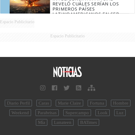
REVELÓ CUÁLES SERÍAN LOS
PRIMEROS PAÍSES
LATINOAMERICANOS EN SER
DERROTADOS
Espacio Publicitario
Espacio Publicitario
Diario Perfil
Caras
Marie Claire
Fortuna
Hombre
Weekend
Parabrisas
Supercampo
Look
Luz
Mía
Lunateen
BATimes