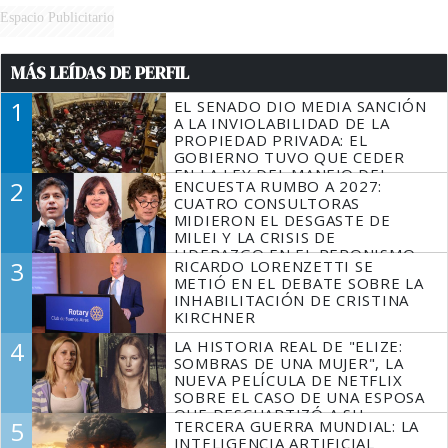
Espacio Publicitario
MÁS LEÍDAS DE PERFIL
1
EL SENADO DIO MEDIA SANCIÓN
A LA INVIOLABILIDAD DE LA
PROPIEDAD PRIVADA: EL
GOBIERNO TUVO QUE CEDER
EN LA LEY DEL MANEJO DEL
2
ENCUESTA RUMBO A 2027:
FUEGO
CUATRO CONSULTORAS
MIDIERON EL DESGASTE DE
MILEI Y LA CRISIS DE
LIDERAZGO EN EL PERONISMO
3
RICARDO LORENZETTI SE
METIÓ EN EL DEBATE SOBRE LA
INHABILITACIÓN DE CRISTINA
KIRCHNER
4
LA HISTORIA REAL DE "ELIZE:
SOMBRAS DE UNA MUJER", LA
NUEVA PELÍCULA DE NETFLIX
SOBRE EL CASO DE UNA ESPOSA
QUE DESCUARTIZÓ A SU
5
TERCERA GUERRA MUNDIAL: LA
MARIDO
INTELIGENCIA ARTIFICIAL