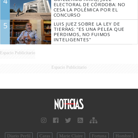
4
ELECTORAL DE CÓRDOBA: NO
CESA LA POLÉMICA POR EL
CONCURSO
5
LUIS JUEZ SOBRE LA LEY DE
TIERRAS: "ES UNA PELEA QUE
PERDIMOS, NO FUIMOS
INTELIGENTES"
Espacio Publicitario
Espacio Publicitario
Diario Perfil
Caras
Marie Claire
Fortuna
Hombre