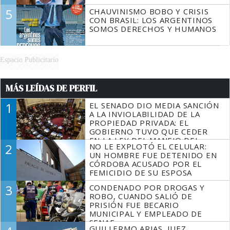
5
CHAUVINISMO BOBO Y CRISIS
CON BRASIL: LOS ARGENTINOS
SOMOS DERECHOS Y HUMANOS
Espacio Publicitario
MÁS LEÍDAS DE PERFIL
1
EL SENADO DIO MEDIA SANCIÓN
A LA INVIOLABILIDAD DE LA
PROPIEDAD PRIVADA: EL
GOBIERNO TUVO QUE CEDER
EN LA LEY DEL MANEJO DEL
2
NO LE EXPLOTÓ EL CELULAR:
FUEGO
UN HOMBRE FUE DETENIDO EN
CÓRDOBA ACUSADO POR EL
FEMICIDIO DE SU ESPOSA
3
CONDENADO POR DROGAS Y
ROBO, CUANDO SALIÓ DE
PRISIÓN FUE BECARIO
MUNICIPAL Y EMPLEADO DE
SENAF
GUILLERMO ARIAS, JUEZ