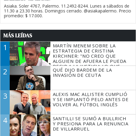
Asiaka. Soler 4767, Palermo. 11.2492-8244. Lunes a sábados de
11.30 a 23.30 horas. Domingos cerrado. @asiakapalermo. Precio
promedio: $ 17.000.
MÁS LEÍDAS
1
MARTÍN MENEM SOBRE LA
ESTRATEGIA DE CRISTINA
KIRCHNER: "NO CREO QUE
ALGUIEN DE AFUERA LE PUEDA
DECIR A LA JUSTICIA LO QUE
2
QUÉ DIJO BARDEM DE LA
TIENE QUE HACER"
INVASIÓN DE CEUTA
3
ALEXIS MAC ALLISTER CUMPLIÓ
Y SE IMPLANTÓ PELO ANTES DE
VOLVER AL FÚTBOL INGLÉS
4
SANTILLI SE SUMÓ A BULLRICH
Y PRESIONA PARA LA RENUNCIA
DE VILLARRUEL