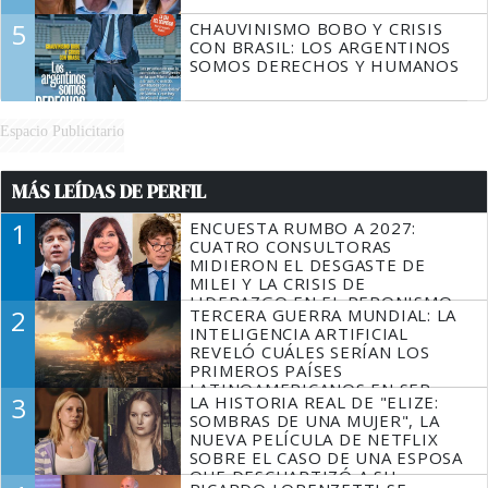
5
CHAUVINISMO BOBO Y CRISIS
CON BRASIL: LOS ARGENTINOS
SOMOS DERECHOS Y HUMANOS
Espacio Publicitario
MÁS LEÍDAS DE PERFIL
1
ENCUESTA RUMBO A 2027:
CUATRO CONSULTORAS
MIDIERON EL DESGASTE DE
MILEI Y LA CRISIS DE
LIDERAZGO EN EL PERONISMO
2
TERCERA GUERRA MUNDIAL: LA
INTELIGENCIA ARTIFICIAL
REVELÓ CUÁLES SERÍAN LOS
PRIMEROS PAÍSES
LATINOAMERICANOS EN SER
3
LA HISTORIA REAL DE "ELIZE:
DERROTADOS
SOMBRAS DE UNA MUJER", LA
NUEVA PELÍCULA DE NETFLIX
SOBRE EL CASO DE UNA ESPOSA
QUE DESCUARTIZÓ A SU