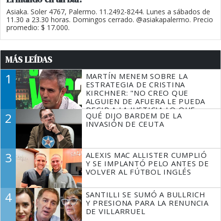
Asiaka. Soler 4767, Palermo. 11.2492-8244. Lunes a sábados de
11.30 a 23.30 horas. Domingos cerrado. @asiakapalermo. Precio
promedio: $ 17.000.
MÁS LEÍDAS
1
MARTÍN MENEM SOBRE LA
ESTRATEGIA DE CRISTINA
KIRCHNER: "NO CREO QUE
ALGUIEN DE AFUERA LE PUEDA
DECIR A LA JUSTICIA LO QUE
2
QUÉ DIJO BARDEM DE LA
TIENE QUE HACER"
INVASIÓN DE CEUTA
3
ALEXIS MAC ALLISTER CUMPLIÓ
Y SE IMPLANTÓ PELO ANTES DE
VOLVER AL FÚTBOL INGLÉS
4
SANTILLI SE SUMÓ A BULLRICH
Y PRESIONA PARA LA RENUNCIA
DE VILLARRUEL