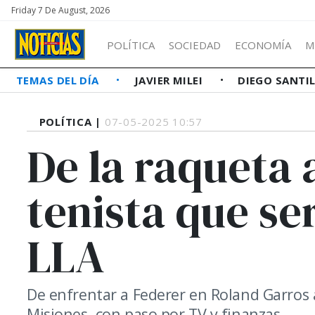
Friday 7 De August, 2026
POLÍTICA
SOCIEDAD
ECONOMÍA
M
TEMAS DEL DÍA
JAVIER MILEI
DIEGO SANTI
POLÍTICA |
07-05-2025 10:57
De la raqueta 
tenista que se
LLA
De enfrentar a Federer en Roland Garros 
Misiones, con paso por TV y finanzas.