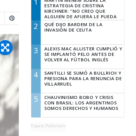
1
MARTÍN MENEM SOBRE LA
ESTRATEGIA DE CRISTINA
KIRCHNER: "NO CREO QUE
ALGUIEN DE AFUERA LE PUEDA
DECIR A LA JUSTICIA LO QUE
2
QUÉ DIJO BARDEM DE LA
TIENE QUE HACER"
INVASIÓN DE CEUTA
3
ALEXIS MAC ALLISTER CUMPLIÓ Y
SE IMPLANTÓ PELO ANTES DE
VOLVER AL FÚTBOL INGLÉS
4
SANTILLI SE SUMÓ A BULLRICH Y
PRESIONA PARA LA RENUNCIA DE
VILLARRUEL
5
CHAUVINISMO BOBO Y CRISIS
CON BRASIL: LOS ARGENTINOS
SOMOS DERECHOS Y HUMANOS
Espacio Publicitario