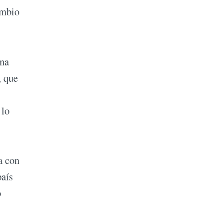
ambio
una
, que
 lo
a con
país
o