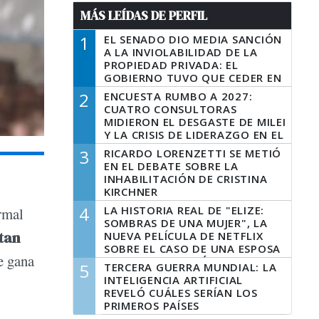
MÁS LEÍDAS DE PERFIL
1
EL SENADO DIO MEDIA SANCIÓN
A LA INVIOLABILIDAD DE LA
PROPIEDAD PRIVADA: EL
GOBIERNO TUVO QUE CEDER EN
LA LEY DEL MANEJO DEL FUEGO
2
ENCUESTA RUMBO A 2027:
CUATRO CONSULTORAS
MIDIERON EL DESGASTE DE MILEI
Y LA CRISIS DE LIDERAZGO EN EL
PERONISMO
3
RICARDO LORENZETTI SE METIÓ
EN EL DEBATE SOBRE LA
INHABILITACIÓN DE CRISTINA
KIRCHNER
4
LA HISTORIA REAL DE "ELIZE:
rmal
SOMBRAS DE UNA MUJER", LA
tan
NUEVA PELÍCULA DE NETFLIX
SOBRE EL CASO DE UNA ESPOSA
e gana
QUE DESCUARTIZÓ A SU
5
TERCERA GUERRA MUNDIAL: LA
MARIDO
INTELIGENCIA ARTIFICIAL
REVELÓ CUÁLES SERÍAN LOS
PRIMEROS PAÍSES
LATINOAMERICANOS EN SER