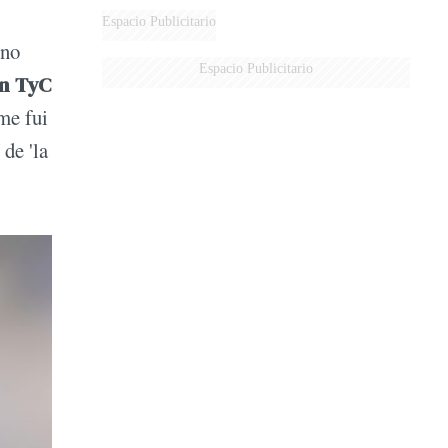
DERROTADOS
Espacio Publicitario
ino
Espacio Publicitario
n TyC
me fui
de 'la