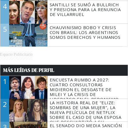
4
SANTILLI SE SUMÓ A BULLRICH
Y PRESIONA PARA LA RENUNCIA
DE VILLARRUEL
5
CHAUVINISMO BOBO Y CRISIS
CON BRASIL: LOS ARGENTINOS
SOMOS DERECHOS Y HUMANOS
Espacio Publicitario
MÁS LEÍDAS DE PERFIL
1
ENCUESTA RUMBO A 2027:
CUATRO CONSULTORAS
MIDIERON EL DESGASTE DE
MILEI Y LA CRISIS DE
LIDERAZGO EN EL PERONISMO
2
LA HISTORIA REAL DE "ELIZE:
SOMBRAS DE UNA MUJER", LA
NUEVA PELÍCULA DE NETFLIX
SOBRE EL CASO DE UNA ESPOSA
QUE DESCUARTIZÓ A SU
3
EL SENADO DIO MEDIA SANCIÓN
MARIDO