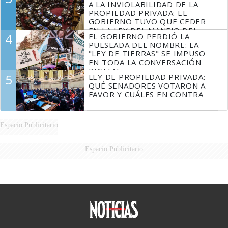
A LA INVIOLABILIDAD DE LA
PROPIEDAD PRIVADA: EL
GOBIERNO TUVO QUE CEDER
EN LA LEY DEL MANEJO DEL
4
EL GOBIERNO PERDIÓ LA
FUEGO
PULSEADA DEL NOMBRE: LA
"LEY DE TIERRAS" SE IMPUSO
EN TODA LA CONVERSACIÓN
DIGITAL
5
LEY DE PROPIEDAD PRIVADA:
QUÉ SENADORES VOTARON A
FAVOR Y CUÁLES EN CONTRA
Espacio Publicitario
Espacio Publicitario