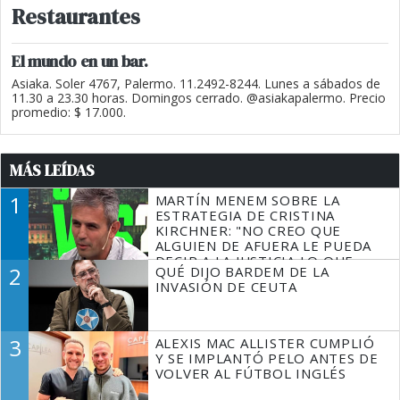
Restaurantes
El mundo en un bar.
Asiaka. Soler 4767, Palermo. 11.2492-8244. Lunes a sábados de
11.30 a 23.30 horas. Domingos cerrado. @asiakapalermo. Precio
promedio: $ 17.000.
MÁS LEÍDAS
1
MARTÍN MENEM SOBRE LA
ESTRATEGIA DE CRISTINA
KIRCHNER: "NO CREO QUE
ALGUIEN DE AFUERA LE PUEDA
DECIR A LA JUSTICIA LO QUE
2
QUÉ DIJO BARDEM DE LA
TIENE QUE HACER"
INVASIÓN DE CEUTA
3
ALEXIS MAC ALLISTER CUMPLIÓ
Y SE IMPLANTÓ PELO ANTES DE
VOLVER AL FÚTBOL INGLÉS