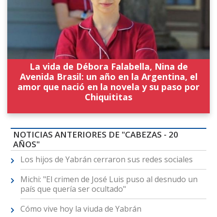
La vida de Débora Falabella, Nina de
Avenida Brasil: un año en la Argentina, el
amor que nació en la novela y su paso por
Chiquititas
NOTICIAS ANTERIORES DE "CABEZAS - 20
AÑOS"
Los hijos de Yabrán cerraron sus redes sociales
Michi: "El crimen de José Luis puso al desnudo un
país que quería ser ocultado"
Cómo vive hoy la viuda de Yabrán