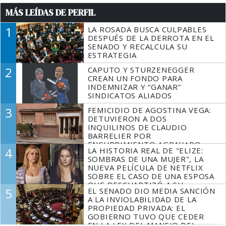
MÁS LEÍDAS DE PERFIL
1
LA ROSADA BUSCA CULPABLES
DESPUÉS DE LA DERROTA EN EL
SENADO Y RECALCULA SU
ESTRATEGIA
2
CAPUTO Y STURZENEGGER
CREAN UN FONDO PARA
INDEMNIZAR Y “GANAR”
SINDICATOS ALIADOS
3
FEMICIDIO DE AGOSTINA VEGA:
DETUVIERON A DOS
INQUILINOS DE CLAUDIO
BARRELIER POR
ENCUBRIMIENTO AGRAVADO
4
LA HISTORIA REAL DE "ELIZE:
SOMBRAS DE UNA MUJER", LA
NUEVA PELÍCULA DE NETFLIX
SOBRE EL CASO DE UNA ESPOSA
QUE DESCUARTIZÓ A SU
5
EL SENADO DIO MEDIA SANCIÓN
MARIDO
A LA INVIOLABILIDAD DE LA
PROPIEDAD PRIVADA: EL
GOBIERNO TUVO QUE CEDER
EN LA LEY DEL MANEJO DEL