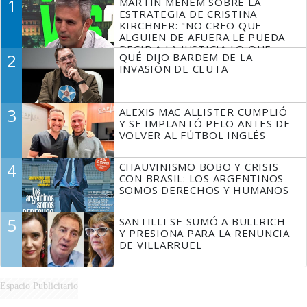
1
MARTÍN MENEM SOBRE LA
ESTRATEGIA DE CRISTINA
KIRCHNER: "NO CREO QUE
ALGUIEN DE AFUERA LE PUEDA
DECIR A LA JUSTICIA LO QUE
2
QUÉ DIJO BARDEM DE LA
TIENE QUE HACER"
INVASIÓN DE CEUTA
3
ALEXIS MAC ALLISTER CUMPLIÓ
Y SE IMPLANTÓ PELO ANTES DE
VOLVER AL FÚTBOL INGLÉS
4
CHAUVINISMO BOBO Y CRISIS
CON BRASIL: LOS ARGENTINOS
SOMOS DERECHOS Y HUMANOS
5
SANTILLI SE SUMÓ A BULLRICH
Y PRESIONA PARA LA RENUNCIA
DE VILLARRUEL
Espacio Publicitario