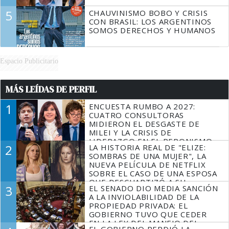
5
CHAUVINISMO BOBO Y CRISIS
CON BRASIL: LOS ARGENTINOS
SOMOS DERECHOS Y HUMANOS
Espacio Publicitario
MÁS LEÍDAS DE PERFIL
1
ENCUESTA RUMBO A 2027:
CUATRO CONSULTORAS
MIDIERON EL DESGASTE DE
MILEI Y LA CRISIS DE
LIDERAZGO EN EL PERONISMO
2
LA HISTORIA REAL DE "ELIZE:
SOMBRAS DE UNA MUJER", LA
NUEVA PELÍCULA DE NETFLIX
SOBRE EL CASO DE UNA ESPOSA
QUE DESCUARTIZÓ A SU
3
EL SENADO DIO MEDIA SANCIÓN
MARIDO
A LA INVIOLABILIDAD DE LA
PROPIEDAD PRIVADA: EL
GOBIERNO TUVO QUE CEDER
EN LA LEY DEL MANEJO DEL