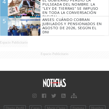
4
EL GOBIERNO PERDIÓ LA
FUEGO
PULSEADA DEL NOMBRE: LA
"LEY DE TIERRAS" SE IMPUSO
EN TODA LA CONVERSACIÓN
DIGITAL
5
ANSES: CUÁNDO COBRAN
JUBILADOS Y PENSIONADOS EN
AGOSTO DE 2026, SEGÚN EL
DNI
Espacio Publicitario
Espacio Publicitario
Diario Perfil
Caras
Marie Claire
Fortuna
Hombre