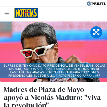
EL PRESIDENTE Y CANDIDATO PRESIDENCIAL DE VENEZUELA, NICOLÁS
MADURO, SALUDA A SUS PARTIDARIOS DURANTE UN MITIN DE
CAMPAÑA EN CARACAS. VENEZUELA CELEBRARÁ ELECCIONES
PRESIDENCIALES EL 28 DE JULIO. | FOTO:FEDERICO PARRA / AFP
Madres de Plaza de Mayo
apoyó a Nicolás Maduro: "viva
la revolución"