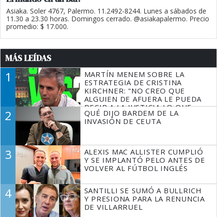
Asiaka. Soler 4767, Palermo. 11.2492-8244. Lunes a sábados de
11.30 a 23.30 horas. Domingos cerrado. @asiakapalermo. Precio
promedio: $ 17.000.
MÁS LEÍDAS
1
MARTÍN MENEM SOBRE LA
ESTRATEGIA DE CRISTINA
KIRCHNER: "NO CREO QUE
ALGUIEN DE AFUERA LE PUEDA
DECIR A LA JUSTICIA LO QUE
2
QUÉ DIJO BARDEM DE LA
TIENE QUE HACER"
INVASIÓN DE CEUTA
3
ALEXIS MAC ALLISTER CUMPLIÓ
Y SE IMPLANTÓ PELO ANTES DE
VOLVER AL FÚTBOL INGLÉS
4
SANTILLI SE SUMÓ A BULLRICH
Y PRESIONA PARA LA RENUNCIA
DE VILLARRUEL