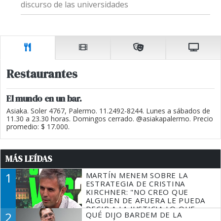
discurso de las universidades
Restaurantes
El mundo en un bar.
Asiaka. Soler 4767, Palermo. 11.2492-8244. Lunes a sábados de
11.30 a 23.30 horas. Domingos cerrado. @asiakapalermo. Precio
promedio: $ 17.000.
MÁS LEÍDAS
1
MARTÍN MENEM SOBRE LA
ESTRATEGIA DE CRISTINA
KIRCHNER: "NO CREO QUE
ALGUIEN DE AFUERA LE PUEDA
DECIR A LA JUSTICIA LO QUE
2
QUÉ DIJO BARDEM DE LA
TIENE QUE HACER"