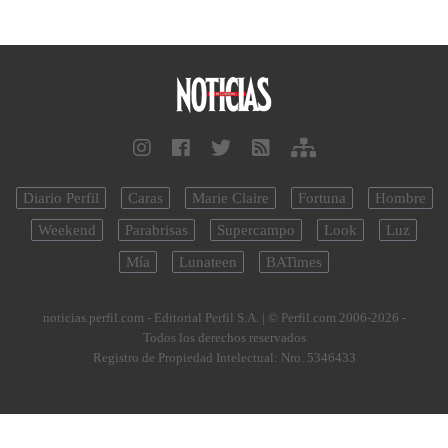
Diario Perfil
Caras
Marie Claire
Fortuna
Hombre
Weekend
Parabrisas
Supercampo
Look
Luz
Mía
Lunateen
BATimes
noticias.perfil.com - Editorial Perfil S.A.
| © Perfil.com 2006-2026 -
Todos los derechos reservados
Registro de Propiedad Intelectual: Nro. 5346433