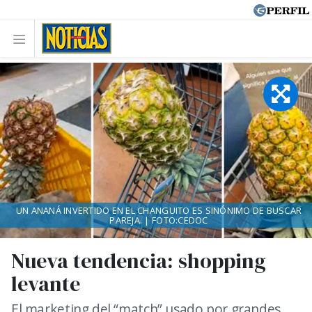
UN ANANÁ INVERTIDO EN EL CHANGUITO ES SINÓNIMO DE BUSCAR
PAREJA. | FOTO:CEDOC
Nueva tendencia: shopping
levante
El marketing del “match” usado por grandes