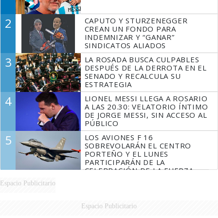
2
CAPUTO Y STURZENEGGER
CREAN UN FONDO PARA
INDEMNIZAR Y “GANAR”
SINDICATOS ALIADOS
3
LA ROSADA BUSCA CULPABLES
DESPUÉS DE LA DERROTA EN EL
SENADO Y RECALCULA SU
ESTRATEGIA
4
LIONEL MESSI LLEGA A ROSARIO
A LAS 20.30: VELATORIO ÍNTIMO
DE JORGE MESSI, SIN ACCESO AL
PÚBLICO
5
LOS AVIONES F 16
SOBREVOLARÁN EL CENTRO
PORTEÑO Y EL LUNES
PARTICIPARÁN DE LA
CELEBRACIÓN DE LA FUERZA
AÉREA
Espacio Publicitario
Espacio Publicitario