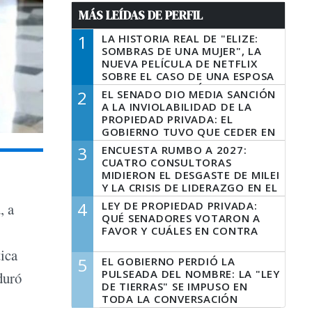
MÁS LEÍDAS DE PERFIL
1
LA HISTORIA REAL DE "ELIZE:
SOMBRAS DE UNA MUJER", LA
NUEVA PELÍCULA DE NETFLIX
SOBRE EL CASO DE UNA ESPOSA
QUE DESCUARTIZÓ A SU
2
EL SENADO DIO MEDIA SANCIÓN
MARIDO
A LA INVIOLABILIDAD DE LA
PROPIEDAD PRIVADA: EL
GOBIERNO TUVO QUE CEDER EN
LA LEY DEL MANEJO DEL FUEGO
3
ENCUESTA RUMBO A 2027:
CUATRO CONSULTORAS
MIDIERON EL DESGASTE DE MILEI
Y LA CRISIS DE LIDERAZGO EN EL
PERONISMO
4
LEY DE PROPIEDAD PRIVADA:
, a
QUÉ SENADORES VOTARON A
FAVOR Y CUÁLES EN CONTRA
tica
5
EL GOBIERNO PERDIÓ LA
PULSEADA DEL NOMBRE: LA "LEY
duró
DE TIERRAS" SE IMPUSO EN
TODA LA CONVERSACIÓN
DIGITAL