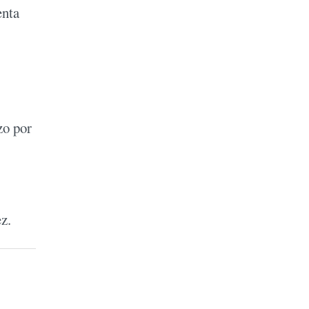
enta
zo por
ez.