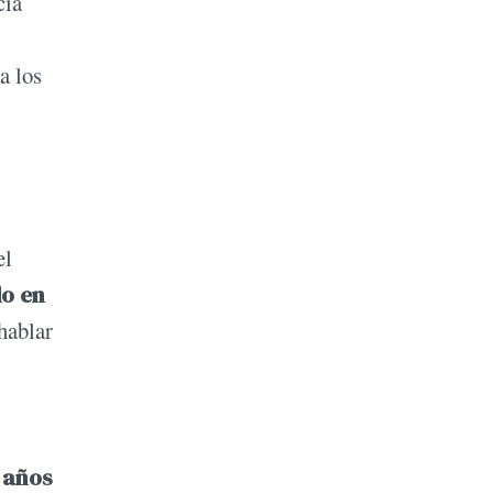
cia
a los
el
do en
hablar
 años