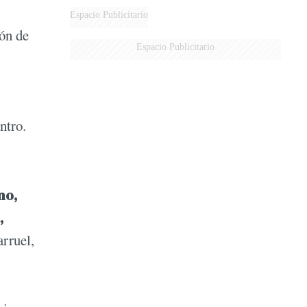
Espacio Publicitario
ón de
Espacio Publicitario
ntro.
no,
,
arruel,