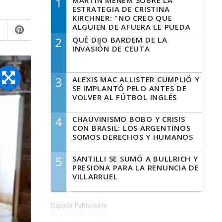
1
MARTÍN MENEM SOBRE LA
ESTRATEGIA DE CRISTINA
KIRCHNER: "NO CREO QUE
ALGUIEN DE AFUERA LE PUEDA
DECIR A LA JUSTICIA LO QUE
2
QUÉ DIJO BARDEM DE LA
TIENE QUE HACER"
INVASIÓN DE CEUTA
3
ALEXIS MAC ALLISTER CUMPLIÓ Y
SE IMPLANTÓ PELO ANTES DE
VOLVER AL FÚTBOL INGLÉS
4
CHAUVINISMO BOBO Y CRISIS
CON BRASIL: LOS ARGENTINOS
SOMOS DERECHOS Y HUMANOS
5
SANTILLI SE SUMÓ A BULLRICH Y
PRESIONA PARA LA RENUNCIA DE
VILLARRUEL
Espacio Publicitario