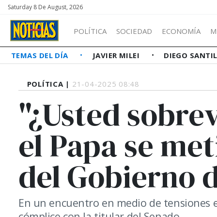
Saturday 8 De August, 2026
POLÍTICA
SOCIEDAD
ECONOMÍA
M
TEMAS DEL DÍA
JAVIER MILEI
DIEGO SANTI
POLÍTICA |
21-04-2025 08:48
"¿Usted sobrev
el Papa se met
del Gobierno d
En un encuentro en medio de tensiones en
cómplice con la titular del Senado.