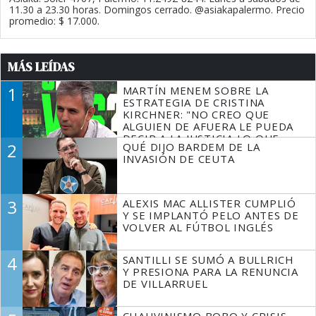
11.30 a 23.30 horas. Domingos cerrado. @asiakapalermo. Precio
promedio: $ 17.000.
MÁS LEÍDAS
1
MARTÍN MENEM SOBRE LA
ESTRATEGIA DE CRISTINA
KIRCHNER: "NO CREO QUE
ALGUIEN DE AFUERA LE PUEDA
DECIR A LA JUSTICIA LO QUE
2
QUÉ DIJO BARDEM DE LA
TIENE QUE HACER"
INVASIÓN DE CEUTA
3
ALEXIS MAC ALLISTER CUMPLIÓ
Y SE IMPLANTÓ PELO ANTES DE
VOLVER AL FÚTBOL INGLÉS
4
SANTILLI SE SUMÓ A BULLRICH
Y PRESIONA PARA LA RENUNCIA
DE VILLARRUEL
CHAUVINISMO BOBO Y CRISIS