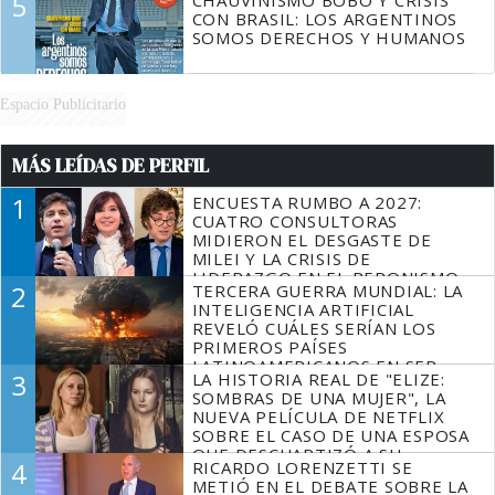
5
CON BRASIL: LOS ARGENTINOS
SOMOS DERECHOS Y HUMANOS
Espacio Publicitario
MÁS LEÍDAS DE PERFIL
1
ENCUESTA RUMBO A 2027:
CUATRO CONSULTORAS
MIDIERON EL DESGASTE DE
MILEI Y LA CRISIS DE
LIDERAZGO EN EL PERONISMO
2
TERCERA GUERRA MUNDIAL: LA
INTELIGENCIA ARTIFICIAL
REVELÓ CUÁLES SERÍAN LOS
PRIMEROS PAÍSES
LATINOAMERICANOS EN SER
3
LA HISTORIA REAL DE "ELIZE:
DERROTADOS
SOMBRAS DE UNA MUJER", LA
NUEVA PELÍCULA DE NETFLIX
SOBRE EL CASO DE UNA ESPOSA
QUE DESCUARTIZÓ A SU
4
RICARDO LORENZETTI SE
MARIDO
METIÓ EN EL DEBATE SOBRE LA