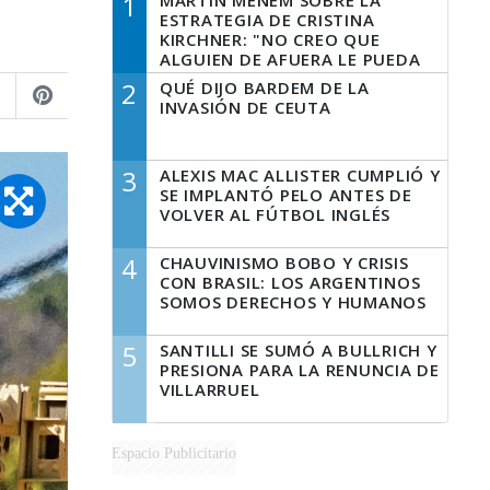
1
MARTÍN MENEM SOBRE LA
ESTRATEGIA DE CRISTINA
KIRCHNER: "NO CREO QUE
ALGUIEN DE AFUERA LE PUEDA
DECIR A LA JUSTICIA LO QUE
2
QUÉ DIJO BARDEM DE LA
TIENE QUE HACER"
INVASIÓN DE CEUTA
3
ALEXIS MAC ALLISTER CUMPLIÓ Y
SE IMPLANTÓ PELO ANTES DE
VOLVER AL FÚTBOL INGLÉS
4
CHAUVINISMO BOBO Y CRISIS
CON BRASIL: LOS ARGENTINOS
SOMOS DERECHOS Y HUMANOS
5
SANTILLI SE SUMÓ A BULLRICH Y
PRESIONA PARA LA RENUNCIA DE
VILLARRUEL
Espacio Publicitario