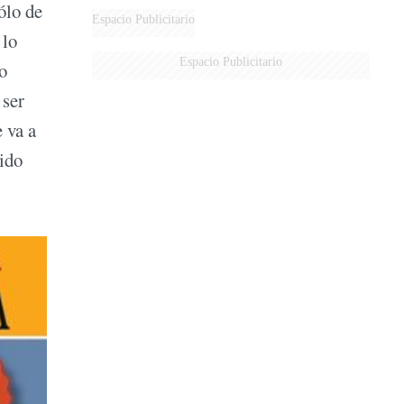
ólo de
Espacio Publicitario
 lo
Espacio Publicitario
o
 ser
 va a
gido