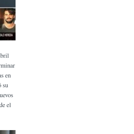
bril
erminar
as en
ó su
nuevos
de el