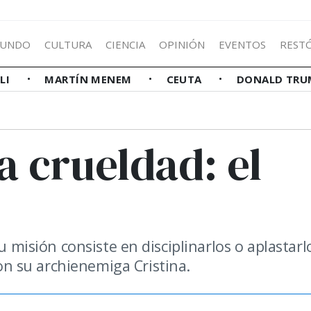
UNDO
CULTURA
CIENCIA
OPINIÓN
EVENTOS
REST
LLI
MARTÍN MENEM
CEUTA
DONALD TRU
a crueldad: el
u misión consiste en disciplinarlos o aplastarl
n su archienemiga Cristina.