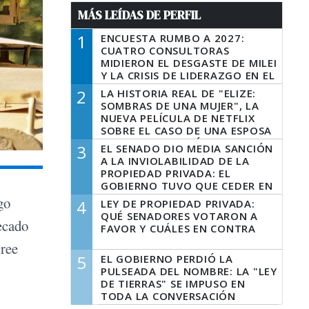
MÁS LEÍDAS DE PERFIL
1
ENCUESTA RUMBO A 2027:
CUATRO CONSULTORAS
MIDIERON EL DESGASTE DE MILEI
Y LA CRISIS DE LIDERAZGO EN EL
PERONISMO
2
LA HISTORIA REAL DE "ELIZE:
SOMBRAS DE UNA MUJER", LA
NUEVA PELÍCULA DE NETFLIX
SOBRE EL CASO DE UNA ESPOSA
QUE DESCUARTIZÓ A SU
3
EL SENADO DIO MEDIA SANCIÓN
MARIDO
A LA INVIOLABILIDAD DE LA
PROPIEDAD PRIVADA: EL
GOBIERNO TUVO QUE CEDER EN
LA LEY DEL MANEJO DEL FUEGO
go
4
LEY DE PROPIEDAD PRIVADA:
QUÉ SENADORES VOTARON A
ecado
FAVOR Y CUÁLES EN CONTRA
cree
5
EL GOBIERNO PERDIÓ LA
PULSEADA DEL NOMBRE: LA "LEY
DE TIERRAS" SE IMPUSO EN
TODA LA CONVERSACIÓN
DIGITAL