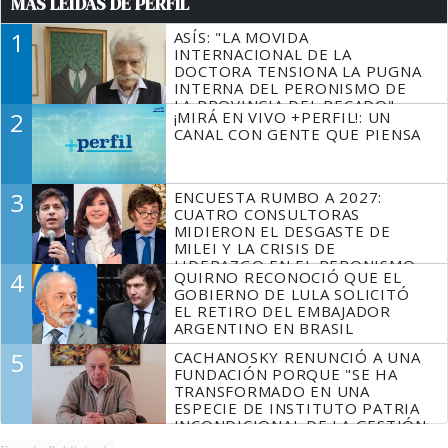
MÁS LEÍDAS DE PERFIL
1
ASÍS: "LA MOVIDA
INTERNACIONAL DE LA
DOCTORA TENSIONA LA PUGNA
INTERNA DEL PERONISMO DE
LA PROVINCIA DEL PECADO"
2
¡MIRÁ EN VIVO +PERFIL!: UN
CANAL CON GENTE QUE PIENSA
3
ENCUESTA RUMBO A 2027:
CUATRO CONSULTORAS
MIDIERON EL DESGASTE DE
MILEI Y LA CRISIS DE
LIDERAZGO EN EL PERONISMO
4
QUIRNO RECONOCIÓ QUE EL
GOBIERNO DE LULA SOLICITÓ
EL RETIRO DEL EMBAJADOR
ARGENTINO EN BRASIL
5
CACHANOSKY RENUNCIÓ A UNA
FUNDACIÓN PORQUE "SE HA
TRANSFORMADO EN UNA
ESPECIE DE INSTITUTO PATRIA
INCONDICIONAL DE LA GESTIÓN
DE MILEI"