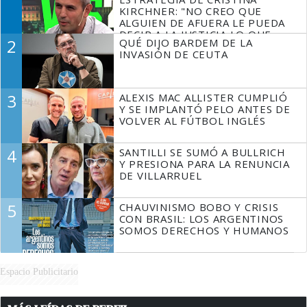
KIRCHNER: "NO CREO QUE
ALGUIEN DE AFUERA LE PUEDA
DECIR A LA JUSTICIA LO QUE
2
QUÉ DIJO BARDEM DE LA
TIENE QUE HACER"
INVASIÓN DE CEUTA
3
ALEXIS MAC ALLISTER CUMPLIÓ
Y SE IMPLANTÓ PELO ANTES DE
VOLVER AL FÚTBOL INGLÉS
4
SANTILLI SE SUMÓ A BULLRICH
Y PRESIONA PARA LA RENUNCIA
DE VILLARRUEL
5
CHAUVINISMO BOBO Y CRISIS
CON BRASIL: LOS ARGENTINOS
SOMOS DERECHOS Y HUMANOS
Espacio Publicitario