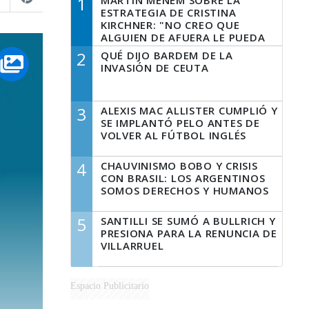
1
MARTÍN MENEM SOBRE LA
ESTRATEGIA DE CRISTINA
KIRCHNER: "NO CREO QUE
ALGUIEN DE AFUERA LE PUEDA
DECIR A LA JUSTICIA LO QUE
2
QUÉ DIJO BARDEM DE LA
TIENE QUE HACER"
INVASIÓN DE CEUTA
3
ALEXIS MAC ALLISTER CUMPLIÓ Y
SE IMPLANTÓ PELO ANTES DE
VOLVER AL FÚTBOL INGLÉS
4
CHAUVINISMO BOBO Y CRISIS
CON BRASIL: LOS ARGENTINOS
SOMOS DERECHOS Y HUMANOS
5
SANTILLI SE SUMÓ A BULLRICH Y
PRESIONA PARA LA RENUNCIA DE
VILLARRUEL
Espacio Publicitario