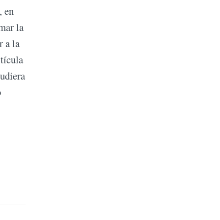
, en
mar la
 a la
tícula
udiera
o