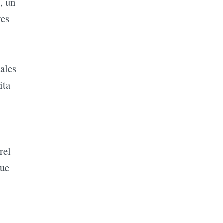
o
, un
res
ales
ita
rel
que