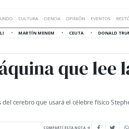
UNDO
CULTURA
CIENCIA
OPINIÓN
EVENTOS
REST
LLI
MARTÍN MENEM
CEUTA
DONALD TRU
áquina que lee l
 del cerebro que usará el célebre físico Step
COMPARTÍ ESTA NOTA