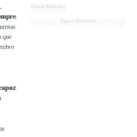
,
Espacio Publicitario
iempre
Espacio Publicitario
urosas
o que
erebro
capaz
n
ue