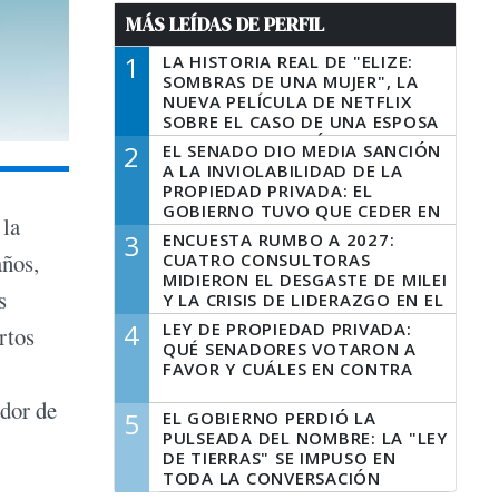
MÁS LEÍDAS DE PERFIL
1
LA HISTORIA REAL DE "ELIZE:
SOMBRAS DE UNA MUJER", LA
NUEVA PELÍCULA DE NETFLIX
SOBRE EL CASO DE UNA ESPOSA
QUE DESCUARTIZÓ A SU
2
EL SENADO DIO MEDIA SANCIÓN
MARIDO
A LA INVIOLABILIDAD DE LA
PROPIEDAD PRIVADA: EL
GOBIERNO TUVO QUE CEDER EN
 la
LA LEY DEL MANEJO DEL FUEGO
3
ENCUESTA RUMBO A 2027:
años,
CUATRO CONSULTORAS
MIDIERON EL DESGASTE DE MILEI
s
Y LA CRISIS DE LIDERAZGO EN EL
PERONISMO
4
LEY DE PROPIEDAD PRIVADA:
rtos
QUÉ SENADORES VOTARON A
FAVOR Y CUÁLES EN CONTRA
ador de
5
EL GOBIERNO PERDIÓ LA
PULSEADA DEL NOMBRE: LA "LEY
DE TIERRAS" SE IMPUSO EN
TODA LA CONVERSACIÓN
DIGITAL