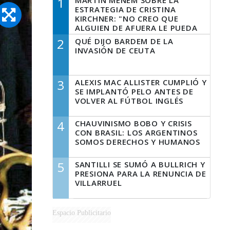
1
MARTÍN MENEM SOBRE LA
ESTRATEGIA DE CRISTINA
KIRCHNER: "NO CREO QUE
ALGUIEN DE AFUERA LE PUEDA
DECIR A LA JUSTICIA LO QUE
2
QUÉ DIJO BARDEM DE LA
TIENE QUE HACER"
INVASIÓN DE CEUTA
3
ALEXIS MAC ALLISTER CUMPLIÓ Y
SE IMPLANTÓ PELO ANTES DE
VOLVER AL FÚTBOL INGLÉS
4
CHAUVINISMO BOBO Y CRISIS
CON BRASIL: LOS ARGENTINOS
SOMOS DERECHOS Y HUMANOS
5
SANTILLI SE SUMÓ A BULLRICH Y
PRESIONA PARA LA RENUNCIA DE
VILLARRUEL
Espacio Publicitario