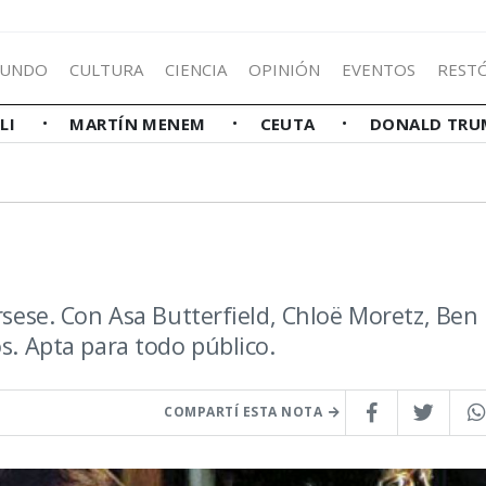
UNDO
CULTURA
CIENCIA
OPINIÓN
EVENTOS
REST
LLI
MARTÍN MENEM
CEUTA
DONALD TRU
orsese. Con Asa Butterfield, Chloë Moretz, Ben
s. Apta para todo público.
COMPARTÍ ESTA NOTA