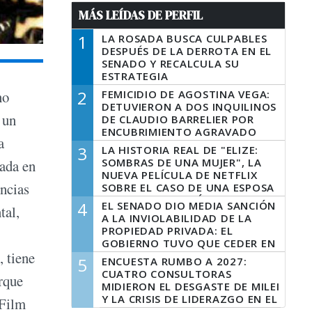
MÁS LEÍDAS DE PERFIL
1
LA ROSADA BUSCA CULPABLES
DESPUÉS DE LA DERROTA EN EL
SENADO Y RECALCULA SU
ESTRATEGIA
2
FEMICIDIO DE AGOSTINA VEGA:
no
DETUVIERON A DOS INQUILINOS
 un
DE CLAUDIO BARRELIER POR
ENCUBRIMIENTO AGRAVADO
a
3
LA HISTORIA REAL DE "ELIZE:
SOMBRAS DE UNA MUJER", LA
tada en
NUEVA PELÍCULA DE NETFLIX
encias
SOBRE EL CASO DE UNA ESPOSA
QUE DESCUARTIZÓ A SU
4
EL SENADO DIO MEDIA SANCIÓN
tal,
MARIDO
A LA INVIOLABILIDAD DE LA
PROPIEDAD PRIVADA: EL
GOBIERNO TUVO QUE CEDER EN
, tiene
LA LEY DEL MANEJO DEL FUEGO
5
ENCUESTA RUMBO A 2027:
CUATRO CONSULTORAS
rque
MIDIERON EL DESGASTE DE MILEI
Y LA CRISIS DE LIDERAZGO EN EL
 Film
PERONISMO