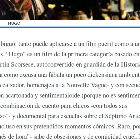
HUGO
ambiguo: tanto puede aplicarse a un film pueril como a u
s. “Hugo” es un film de la primera categoría basado en
tin Scorsese, autoconvertido en guardián de la Histori
oma como excusa una fábula un poco dickensiana ambien
on calzador, homenajea a la Nouvelle Vague- y con secu
ón acartonada y sentimentaloide (porque no es sentimen
a combinación de cuento para chicos -con todos sus
eso”- y documental para escuelas sobre el Séptimo Arte
ncluso en sus pretendidos momentos cómicos. Raro, po
ués de hora”- sabe de obsesiones y de comicidad cruel.