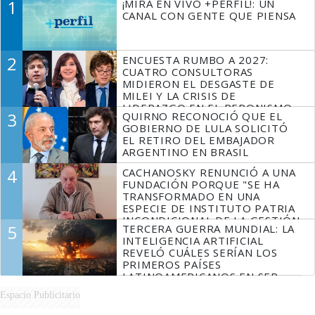
1
¡MIRÁ EN VIVO +PERFIL!: UN
CANAL CON GENTE QUE PIENSA
2
ENCUESTA RUMBO A 2027:
CUATRO CONSULTORAS
MIDIERON EL DESGASTE DE
MILEI Y LA CRISIS DE
LIDERAZGO EN EL PERONISMO
3
QUIRNO RECONOCIÓ QUE EL
GOBIERNO DE LULA SOLICITÓ
EL RETIRO DEL EMBAJADOR
ARGENTINO EN BRASIL
4
CACHANOSKY RENUNCIÓ A UNA
FUNDACIÓN PORQUE "SE HA
TRANSFORMADO EN UNA
ESPECIE DE INSTITUTO PATRIA
INCONDICIONAL DE LA GESTIÓN
5
TERCERA GUERRA MUNDIAL: LA
DE MILEI"
INTELIGENCIA ARTIFICIAL
REVELÓ CUÁLES SERÍAN LOS
PRIMEROS PAÍSES
LATINOAMERICANOS EN SER
DERROTADOS
Espacio Publicitario