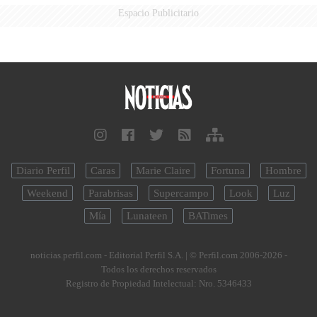
Espacio Publicitario
Diario Perfil
Caras
Marie Claire
Fortuna
Hombre
Weekend
Parabrisas
Supercampo
Look
Luz
Mía
Lunateen
BATimes
noticias.perfil.com - Editorial Perfil S.A.
| © Perfil.com 2006-2026 -
Todos los derechos reservados
Registro de Propiedad Intelectual: Nro. 5346433