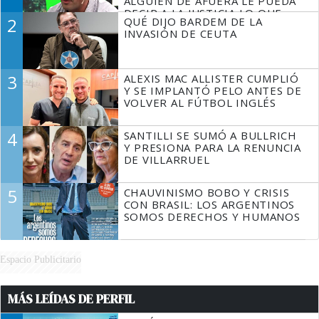
ALGUIEN DE AFUERA LE PUEDA
DECIR A LA JUSTICIA LO QUE
2
QUÉ DIJO BARDEM DE LA
TIENE QUE HACER"
INVASIÓN DE CEUTA
3
ALEXIS MAC ALLISTER CUMPLIÓ
Y SE IMPLANTÓ PELO ANTES DE
VOLVER AL FÚTBOL INGLÉS
4
SANTILLI SE SUMÓ A BULLRICH
Y PRESIONA PARA LA RENUNCIA
DE VILLARRUEL
5
CHAUVINISMO BOBO Y CRISIS
CON BRASIL: LOS ARGENTINOS
SOMOS DERECHOS Y HUMANOS
Espacio Publicitario
MÁS LEÍDAS DE PERFIL