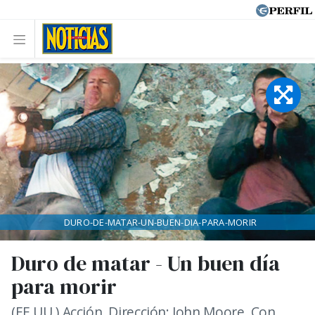
DURO-DE-MATAR-UN-BUEN-DIA-PARA-MORIR
Duro de matar - Un buen día
para morir
(EE.UU.) Acción. Dirección: John Moore. Con