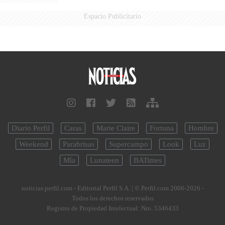
Espacio Publicitario
Diario Perfil
Caras
Marie Claire
Fortuna
Hombre
Weekend
Parabrisas
Supercampo
Look
Luz
Mía
Lunateen
BATimes
noticias.perfil.com - Editorial Perfil S.A.
| © Perfil.com 2006-2026 -
Todos los derechos reservados
Registro de Propiedad Intelectual: Nro. 5346433