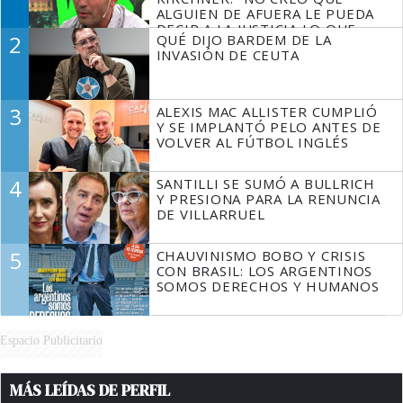
ALGUIEN DE AFUERA LE PUEDA
DECIR A LA JUSTICIA LO QUE
2
QUÉ DIJO BARDEM DE LA
TIENE QUE HACER"
INVASIÓN DE CEUTA
3
ALEXIS MAC ALLISTER CUMPLIÓ
Y SE IMPLANTÓ PELO ANTES DE
VOLVER AL FÚTBOL INGLÉS
4
SANTILLI SE SUMÓ A BULLRICH
Y PRESIONA PARA LA RENUNCIA
DE VILLARRUEL
5
CHAUVINISMO BOBO Y CRISIS
CON BRASIL: LOS ARGENTINOS
SOMOS DERECHOS Y HUMANOS
Espacio Publicitario
MÁS LEÍDAS DE PERFIL