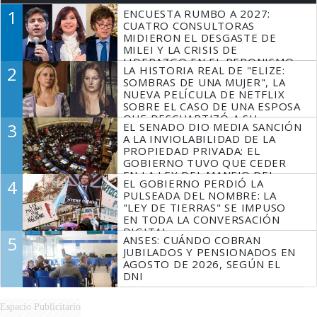
1
ENCUESTA RUMBO A 2027:
CUATRO CONSULTORAS
MIDIERON EL DESGASTE DE
MILEI Y LA CRISIS DE
LIDERAZGO EN EL PERONISMO
2
LA HISTORIA REAL DE "ELIZE:
SOMBRAS DE UNA MUJER", LA
NUEVA PELÍCULA DE NETFLIX
SOBRE EL CASO DE UNA ESPOSA
QUE DESCUARTIZÓ A SU
3
EL SENADO DIO MEDIA SANCIÓN
MARIDO
A LA INVIOLABILIDAD DE LA
PROPIEDAD PRIVADA: EL
GOBIERNO TUVO QUE CEDER
EN LA LEY DEL MANEJO DEL
4
EL GOBIERNO PERDIÓ LA
FUEGO
PULSEADA DEL NOMBRE: LA
"LEY DE TIERRAS" SE IMPUSO
EN TODA LA CONVERSACIÓN
DIGITAL
5
ANSES: CUÁNDO COBRAN
JUBILADOS Y PENSIONADOS EN
AGOSTO DE 2026, SEGÚN EL
DNI
Espacio Publicitario