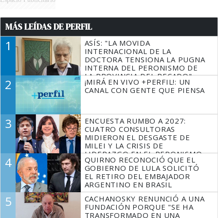
MÁS LEÍDAS DE PERFIL
1
ASÍS: "LA MOVIDA
INTERNACIONAL DE LA
DOCTORA TENSIONA LA PUGNA
INTERNA DEL PERONISMO DE
LA PROVINCIA DEL PECADO"
2
¡MIRÁ EN VIVO +PERFIL!: UN
CANAL CON GENTE QUE PIENSA
3
ENCUESTA RUMBO A 2027:
CUATRO CONSULTORAS
MIDIERON EL DESGASTE DE
MILEI Y LA CRISIS DE
LIDERAZGO EN EL PERONISMO
4
QUIRNO RECONOCIÓ QUE EL
GOBIERNO DE LULA SOLICITÓ
EL RETIRO DEL EMBAJADOR
ARGENTINO EN BRASIL
5
CACHANOSKY RENUNCIÓ A UNA
FUNDACIÓN PORQUE "SE HA
TRANSFORMADO EN UNA