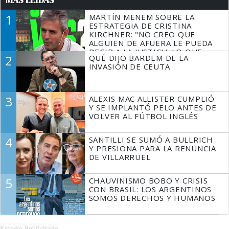
MÁS LEÍDAS
1
MARTÍN MENEM SOBRE LA
ESTRATEGIA DE CRISTINA
KIRCHNER: "NO CREO QUE
ALGUIEN DE AFUERA LE PUEDA
DECIR A LA JUSTICIA LO QUE
2
QUÉ DIJO BARDEM DE LA
TIENE QUE HACER"
INVASIÓN DE CEUTA
3
ALEXIS MAC ALLISTER CUMPLIÓ
Y SE IMPLANTÓ PELO ANTES DE
VOLVER AL FÚTBOL INGLÉS
4
SANTILLI SE SUMÓ A BULLRICH
Y PRESIONA PARA LA RENUNCIA
DE VILLARRUEL
5
CHAUVINISMO BOBO Y CRISIS
CON BRASIL: LOS ARGENTINOS
SOMOS DERECHOS Y HUMANOS
Espacio Publicitario