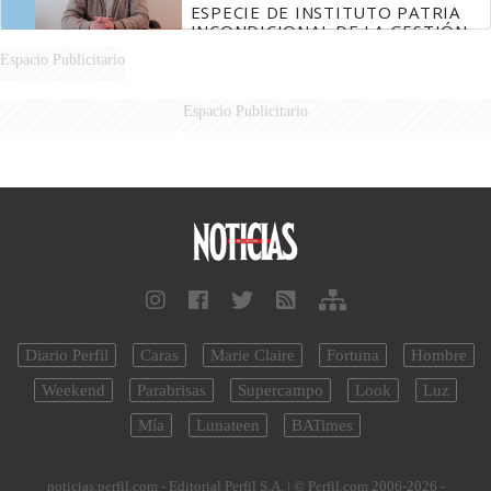
ESPECIE DE INSTITUTO PATRIA
INCONDICIONAL DE LA GESTIÓN
DE MILEI"
Espacio Publicitario
Espacio Publicitario
Diario Perfil
Caras
Marie Claire
Fortuna
Hombre
Weekend
Parabrisas
Supercampo
Look
Luz
Mía
Lunateen
BATimes
noticias.perfil.com - Editorial Perfil S.A.
| © Perfil.com 2006-2026 -