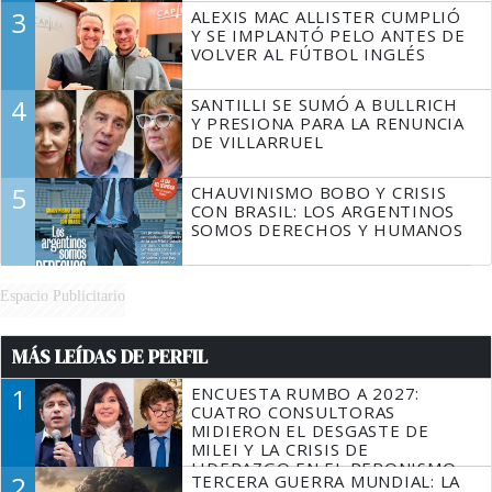
3
ALEXIS MAC ALLISTER CUMPLIÓ
Y SE IMPLANTÓ PELO ANTES DE
VOLVER AL FÚTBOL INGLÉS
4
SANTILLI SE SUMÓ A BULLRICH
Y PRESIONA PARA LA RENUNCIA
DE VILLARRUEL
5
CHAUVINISMO BOBO Y CRISIS
CON BRASIL: LOS ARGENTINOS
SOMOS DERECHOS Y HUMANOS
Espacio Publicitario
MÁS LEÍDAS DE PERFIL
1
ENCUESTA RUMBO A 2027:
CUATRO CONSULTORAS
MIDIERON EL DESGASTE DE
MILEI Y LA CRISIS DE
LIDERAZGO EN EL PERONISMO
2
TERCERA GUERRA MUNDIAL: LA