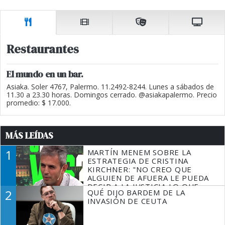
Restaurantes
El mundo en un bar.
Asiaka. Soler 4767, Palermo. 11.2492-8244. Lunes a sábados de
11.30 a 23.30 horas. Domingos cerrado. @asiakapalermo. Precio
promedio: $ 17.000.
MÁS LEÍDAS
1
MARTÍN MENEM SOBRE LA
ESTRATEGIA DE CRISTINA
KIRCHNER: "NO CREO QUE
ALGUIEN DE AFUERA LE PUEDA
DECIR A LA JUSTICIA LO QUE
2
QUÉ DIJO BARDEM DE LA
TIENE QUE HACER"
INVASIÓN DE CEUTA