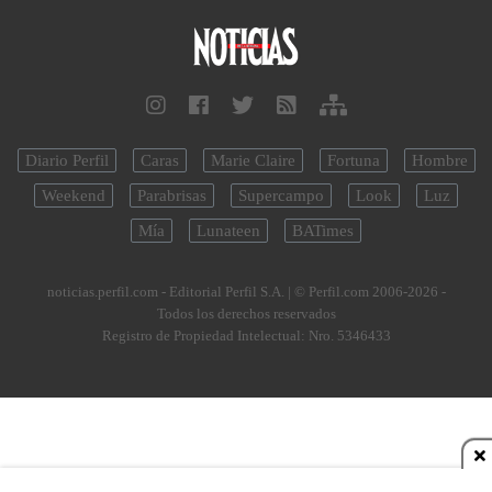
Diario Perfil
Caras
Marie Claire
Fortuna
Hombre
Weekend
Parabrisas
Supercampo
Look
Luz
Mía
Lunateen
BATimes
noticias.perfil.com - Editorial Perfil S.A.
| © Perfil.com 2006-2026 -
Todos los derechos reservados
Registro de Propiedad Intelectual: Nro. 5346433