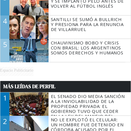
Y SE IMPLANTÓ PELO ANTES DE
VOLVER AL FÚTBOL INGLÉS
4
SANTILLI SE SUMÓ A BULLRICH
Y PRESIONA PARA LA RENUNCIA
DE VILLARRUEL
5
CHAUVINISMO BOBO Y CRISIS
CON BRASIL: LOS ARGENTINOS
SOMOS DERECHOS Y HUMANOS
Espacio Publicitario
MÁS LEÍDAS DE PERFIL
1
EL SENADO DIO MEDIA SANCIÓN
A LA INVIOLABILIDAD DE LA
PROPIEDAD PRIVADA: EL
GOBIERNO TUVO QUE CEDER
EN LA LEY DEL MANEJO DEL
2
NO LE EXPLOTÓ EL CELULAR:
FUEGO
UN HOMBRE FUE DETENIDO EN
CÓRDOBA ACUSADO POR EL