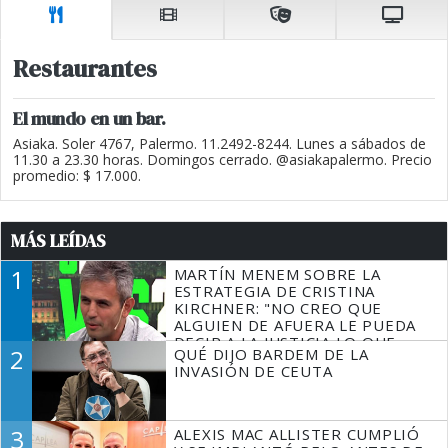
Restaurantes
El mundo en un bar.
Asiaka. Soler 4767, Palermo. 11.2492-8244. Lunes a sábados de
11.30 a 23.30 horas. Domingos cerrado. @asiakapalermo. Precio
promedio: $ 17.000.
MÁS LEÍDAS
1
MARTÍN MENEM SOBRE LA
ESTRATEGIA DE CRISTINA
KIRCHNER: "NO CREO QUE
ALGUIEN DE AFUERA LE PUEDA
DECIR A LA JUSTICIA LO QUE
2
QUÉ DIJO BARDEM DE LA
TIENE QUE HACER"
INVASIÓN DE CEUTA
3
ALEXIS MAC ALLISTER CUMPLIÓ