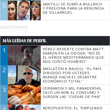
5
SANTILLI SE SUMÓ A BULLRICH
Y PRESIONA PARA LA RENUNCIA
DE VILLARRUEL
Espacio Publicitario
MÁS LEÍDAS DE PERFIL
1
PÉREZ-REVERTE CONTRA MATT
DAMON EN LA ODISEA: "NO ES
EL HÉROE MEDITERRÁNEO QUE
NOS CONTÓ HOMERO"
2
MASLATÓN A BAUSILI: "EL PAÍS
DIRIGIDO POR USTEDES
AVANZA HACIA EL DESASTRE
ECONÓMICO TOTAL"
3
CERRARON 3 MIL PANADERÍAS,
CAYÓ UN 60% EL CONSUMO Y
SURGEN LAS "CUEVAS DE PAN"
4
AEROPUERTOS: EL "EMPLEADO