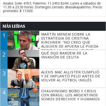
Asiaka. Soler 4767, Palermo. 11.2492-8244. Lunes a sábados de
11.30 a 23.30 horas. Domingos cerrado. @asiakapalermo. Precio
promedio: $ 17.000.
MÁS LEÍDAS
1
MARTÍN MENEM SOBRE LA
ESTRATEGIA DE CRISTINA
KIRCHNER: "NO CREO QUE
ALGUIEN DE AFUERA LE PUEDA
DECIR A LA JUSTICIA LO QUE
2
QUÉ DIJO BARDEM DE LA
TIENE QUE HACER"
INVASIÓN DE CEUTA
3
ALEXIS MAC ALLISTER CUMPLIÓ
Y SE IMPLANTÓ PELO ANTES DE
VOLVER AL FÚTBOL INGLÉS
4
CHAUVINISMO BOBO Y CRISIS
CON BRASIL: LOS ARGENTINOS
SOMOS DERECHOS Y HUMANOS