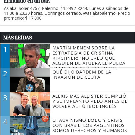
El mundo en un bar.
Asiaka. Soler 4767, Palermo. 11.2492-8244. Lunes a sábados de
11.30 a 23.30 horas. Domingos cerrado. @asiakapalermo. Precio
promedio: $ 17.000.
MÁS LEÍDAS
1
MARTÍN MENEM SOBRE LA
ESTRATEGIA DE CRISTINA
KIRCHNER: "NO CREO QUE
ALGUIEN DE AFUERA LE PUEDA
DECIR A LA JUSTICIA LO QUE
2
QUÉ DIJO BARDEM DE LA
TIENE QUE HACER"
INVASIÓN DE CEUTA
3
ALEXIS MAC ALLISTER CUMPLIÓ
Y SE IMPLANTÓ PELO ANTES DE
VOLVER AL FÚTBOL INGLÉS
4
CHAUVINISMO BOBO Y CRISIS
CON BRASIL: LOS ARGENTINOS
SOMOS DERECHOS Y HUMANOS