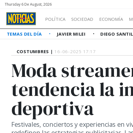
Thursday 6 De August, 2026
POLÍTICA
SOCIEDAD
ECONOMÍA
M
TEMAS DEL DÍA
JAVIER MILEI
DIEGO SANTI
COSTUMBRES |
16-06-2025 17:17
Moda streamer
tendencia la 
deportiva
Festivales, conciertos y experiencias en v
redefinen las estrategias publicitarias. 