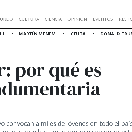
UNDO
CULTURA
CIENCIA
OPINIÓN
EVENTOS
REST
LLI
MARTÍN MENEM
CEUTA
DONALD TRU
: por qué es
indumentaria
ivo convocan a miles de jóvenes en todo el país
Las marcas que buscan integrarse con propuest