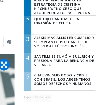
1
MARTÍN MENEM SOBRE LA
ESTRATEGIA DE CRISTINA
KIRCHNER: "NO CREO QUE
ALGUIEN DE AFUERA LE PUEDA
DECIR A LA JUSTICIA LO QUE
2
QUÉ DIJO BARDEM DE LA
TIENE QUE HACER"
INVASIÓN DE CEUTA
3
ALEXIS MAC ALLISTER CUMPLIÓ Y
SE IMPLANTÓ PELO ANTES DE
VOLVER AL FÚTBOL INGLÉS
4
SANTILLI SE SUMÓ A BULLRICH Y
PRESIONA PARA LA RENUNCIA DE
VILLARRUEL
5
CHAUVINISMO BOBO Y CRISIS
CON BRASIL: LOS ARGENTINOS
SOMOS DERECHOS Y HUMANOS
Espacio Publicitario