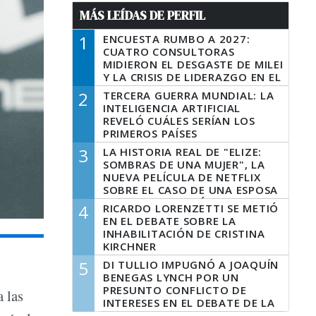
MÁS LEÍDAS DE PERFIL
1
ENCUESTA RUMBO A 2027:
CUATRO CONSULTORAS
MIDIERON EL DESGASTE DE MILEI
Y LA CRISIS DE LIDERAZGO EN EL
PERONISMO
2
TERCERA GUERRA MUNDIAL: LA
INTELIGENCIA ARTIFICIAL
REVELÓ CUÁLES SERÍAN LOS
PRIMEROS PAÍSES
LATINOAMERICANOS EN SER
3
LA HISTORIA REAL DE "ELIZE:
DERROTADOS
SOMBRAS DE UNA MUJER", LA
NUEVA PELÍCULA DE NETFLIX
SOBRE EL CASO DE UNA ESPOSA
QUE DESCUARTIZÓ A SU
4
RICARDO LORENZETTI SE METIÓ
MARIDO
EN EL DEBATE SOBRE LA
INHABILITACIÓN DE CRISTINA
KIRCHNER
5
DI TULLIO IMPUGNÓ A JOAQUÍN
,
BENEGAS LYNCH POR UN
PRESUNTO CONFLICTO DE
a las
INTERESES EN EL DEBATE DE LA
LEY DE TIERRAS