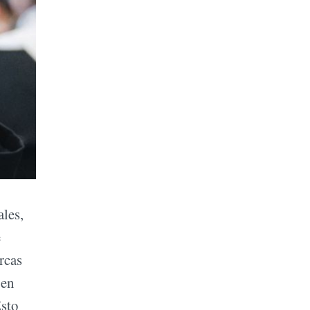
ales,
e
rcas
 en
Esto