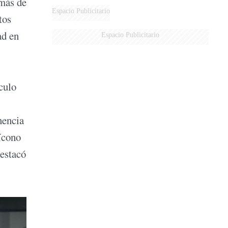
 más de
Espacio Publicitario
tos
ad en
Espacio Publicitario
culo
nencia
 ícono
destacó