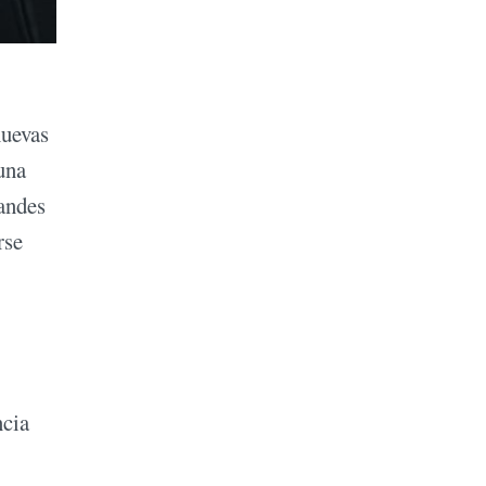
nuevas
una
andes
rse
ncia