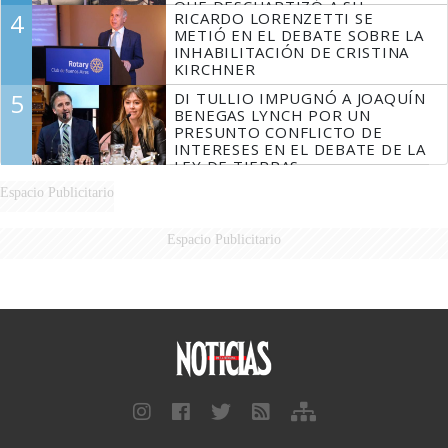
QUE DESCUARTIZÓ A SU
4
RICARDO LORENZETTI SE
MARIDO
METIÓ EN EL DEBATE SOBRE LA
INHABILITACIÓN DE CRISTINA
KIRCHNER
5
DI TULLIO IMPUGNÓ A JOAQUÍN
BENEGAS LYNCH POR UN
PRESUNTO CONFLICTO DE
INTERESES EN EL DEBATE DE LA
LEY DE TIERRAS
Espacio Publicitario
Espacio Publicitario