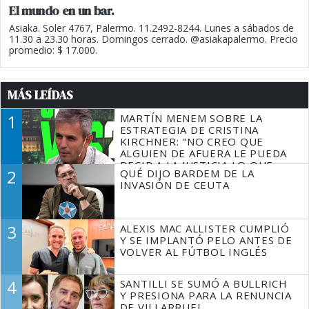
El mundo en un bar.
Asiaka. Soler 4767, Palermo. 11.2492-8244. Lunes a sábados de
11.30 a 23.30 horas. Domingos cerrado. @asiakapalermo. Precio
promedio: $ 17.000.
MÁS LEÍDAS
1
MARTÍN MENEM SOBRE LA
ESTRATEGIA DE CRISTINA
KIRCHNER: "NO CREO QUE
ALGUIEN DE AFUERA LE PUEDA
DECIR A LA JUSTICIA LO QUE
2
QUÉ DIJO BARDEM DE LA
TIENE QUE HACER"
INVASIÓN DE CEUTA
3
ALEXIS MAC ALLISTER CUMPLIÓ
Y SE IMPLANTÓ PELO ANTES DE
VOLVER AL FÚTBOL INGLÉS
4
SANTILLI SE SUMÓ A BULLRICH
Y PRESIONA PARA LA RENUNCIA
DE VILLARRUEL