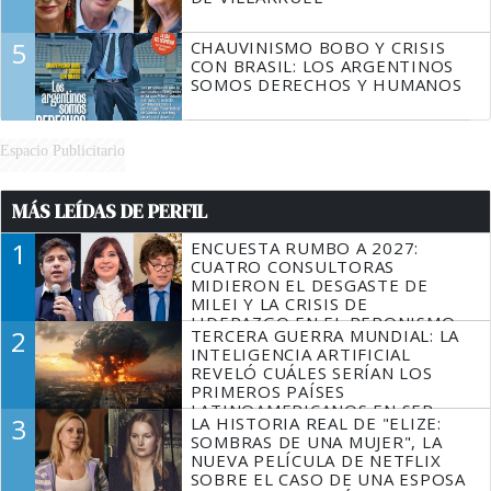
5
CHAUVINISMO BOBO Y CRISIS
CON BRASIL: LOS ARGENTINOS
SOMOS DERECHOS Y HUMANOS
Espacio Publicitario
MÁS LEÍDAS DE PERFIL
1
ENCUESTA RUMBO A 2027:
CUATRO CONSULTORAS
MIDIERON EL DESGASTE DE
MILEI Y LA CRISIS DE
LIDERAZGO EN EL PERONISMO
2
TERCERA GUERRA MUNDIAL: LA
INTELIGENCIA ARTIFICIAL
REVELÓ CUÁLES SERÍAN LOS
PRIMEROS PAÍSES
LATINOAMERICANOS EN SER
3
LA HISTORIA REAL DE "ELIZE:
DERROTADOS
SOMBRAS DE UNA MUJER", LA
NUEVA PELÍCULA DE NETFLIX
SOBRE EL CASO DE UNA ESPOSA