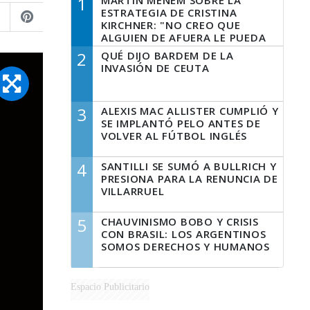
1
MARTÍN MENEM SOBRE LA
ESTRATEGIA DE CRISTINA
KIRCHNER: "NO CREO QUE
ALGUIEN DE AFUERA LE PUEDA
DECIR A LA JUSTICIA LO QUE
2
QUÉ DIJO BARDEM DE LA
TIENE QUE HACER"
INVASIÓN DE CEUTA
3
ALEXIS MAC ALLISTER CUMPLIÓ Y
SE IMPLANTÓ PELO ANTES DE
VOLVER AL FÚTBOL INGLÉS
4
SANTILLI SE SUMÓ A BULLRICH Y
PRESIONA PARA LA RENUNCIA DE
VILLARRUEL
5
CHAUVINISMO BOBO Y CRISIS
CON BRASIL: LOS ARGENTINOS
SOMOS DERECHOS Y HUMANOS
Espacio Publicitario