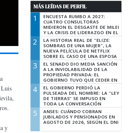
MÁS LEÍDAS DE PERFIL
1
ENCUESTA RUMBO A 2027:
CUATRO CONSULTORAS
MIDIERON EL DESGASTE DE MILEI
Y LA CRISIS DE LIDERAZGO EN EL
PERONISMO
2
LA HISTORIA REAL DE "ELIZE:
SOMBRAS DE UNA MUJER", LA
NUEVA PELÍCULA DE NETFLIX
SOBRE EL CASO DE UNA ESPOSA
QUE DESCUARTIZÓ A SU
3
EL SENADO DIO MEDIA SANCIÓN
MARIDO
A LA INVIOLABILIDAD DE LA
PROPIEDAD PRIVADA: EL
la
GOBIERNO TUVO QUE CEDER EN
LA LEY DEL MANEJO DEL FUEGO
 Luis
4
EL GOBIERNO PERDIÓ LA
PULSEADA DEL NOMBRE: LA "LEY
evila,
DE TIERRAS" SE IMPUSO EN
TODA LA CONVERSACIÓN
ros.
DIGITAL
5
ANSES: CUÁNDO COBRAN
JUBILADOS Y PENSIONADOS EN
AGOSTO DE 2026, SEGÚN EL DNI
da y