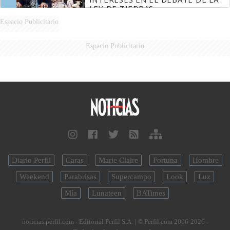
LEY DE TIERRAS
Espacio Publicitario
Espacio Publicitario
Diario Perfil
Caras
Marie Claire
Fortuna
Hombre
Weekend
Parabrisas
Supercampo
Look
Luz
Mía
Lunateen
BATimes
noticias.perfil.com - Editorial Perfil S.A.
| © Perfil.com 2006-2026 -