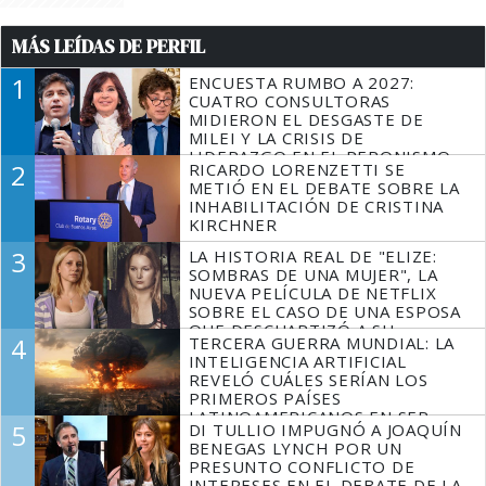
MÁS LEÍDAS DE PERFIL
1
ENCUESTA RUMBO A 2027:
CUATRO CONSULTORAS
MIDIERON EL DESGASTE DE
MILEI Y LA CRISIS DE
LIDERAZGO EN EL PERONISMO
2
RICARDO LORENZETTI SE
METIÓ EN EL DEBATE SOBRE LA
INHABILITACIÓN DE CRISTINA
KIRCHNER
3
LA HISTORIA REAL DE "ELIZE:
SOMBRAS DE UNA MUJER", LA
NUEVA PELÍCULA DE NETFLIX
SOBRE EL CASO DE UNA ESPOSA
QUE DESCUARTIZÓ A SU
4
TERCERA GUERRA MUNDIAL: LA
MARIDO
INTELIGENCIA ARTIFICIAL
REVELÓ CUÁLES SERÍAN LOS
PRIMEROS PAÍSES
LATINOAMERICANOS EN SER
5
DI TULLIO IMPUGNÓ A JOAQUÍN
DERROTADOS
BENEGAS LYNCH POR UN
PRESUNTO CONFLICTO DE
INTERESES EN EL DEBATE DE LA