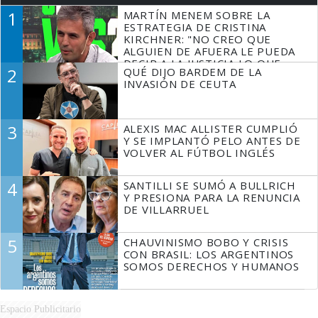
1
MARTÍN MENEM SOBRE LA
ESTRATEGIA DE CRISTINA
KIRCHNER: "NO CREO QUE
ALGUIEN DE AFUERA LE PUEDA
DECIR A LA JUSTICIA LO QUE
2
QUÉ DIJO BARDEM DE LA
TIENE QUE HACER"
INVASIÓN DE CEUTA
3
ALEXIS MAC ALLISTER CUMPLIÓ
Y SE IMPLANTÓ PELO ANTES DE
VOLVER AL FÚTBOL INGLÉS
4
SANTILLI SE SUMÓ A BULLRICH
Y PRESIONA PARA LA RENUNCIA
DE VILLARRUEL
5
CHAUVINISMO BOBO Y CRISIS
CON BRASIL: LOS ARGENTINOS
SOMOS DERECHOS Y HUMANOS
Espacio Publicitario